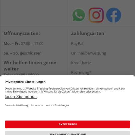
Öffnungszeiten:
Zahlungsarten
Mo. – Fr.
07:00 – 17:00
PayPal
Sa. – So.
geschlossen
Onlineüberweisung
Wir helfen Ihnen gerne
Kreditkarte
weiter
Rechnung*
Tel.:
+49 4851 95900
E-Mail:
info@holzland-
*Bonität vorausgesetzt
jacobsen.de
Versand
WhatsApp
Versandkosten
Impressum
AGB
Widerruf
Datenschutz
Reservierungsbedingungen
Vertrag widerrufen