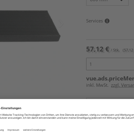
Services
57,12 €
/ Stk.
(57,12 
vue.ads.priceMe
inkl. MwSt.
zzgl. Versa
Online bestell
Auf Vorbestellun
vue.ads.priceMerch