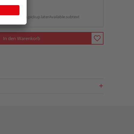
abholen
g:
antBox.option.pickup.laterAvailable.subtext
In den Warenkorb