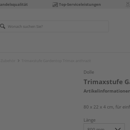
andelsqualität
Top-Serviceleistungen
-Zubehör
Trimaxstufe Gardentop Trimax anthrazit
Dolle
Trimaxstufe G
Artikelinformatione
80 x 22 x 4 cm, für ei
Länge