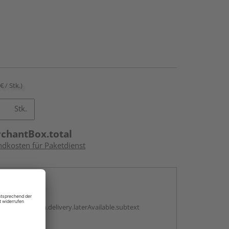
€ / Stk.)
Stk.
rchantBox.total
ndkosten für Paketdienst
en
g:
antBox.option.delivery.laterAvailable.subtext