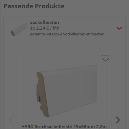
Passende Produkte
Sockelleisten
ab 2,24 € / lfm
gesamte Kategorie Sockelleisten entdecken
HA
2,4
HARO Stecksockelleiste 19x58mm 2,2m