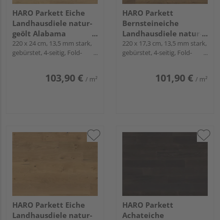
HARO Parkett Eiche
HARO Parkett
Landhausdiele natur-
Bernsteineiche
geölt Alabama
Landhausdiele natur-
naturaLin plus - Serie
220 x 24 cm, 13,5 mm stark,
geölt Sauvage
220 x 17,3 cm, 13,5 mm stark,
gebürstet, 4-seitig, Fold-
gebürstet, 4-seitig, Fold-
4000
naturaLin plus - Serie
Down
Down
4000
103,90 €
101,90 €
/ m²
/ m²
HARO Parkett Eiche
HARO Parkett
Landhausdiele natur-
Achateiche