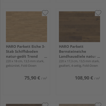
HARO Parkett Eiche 3-
HARO Parkett
Stab Schiffsboden
Bernsteineiche
natur-geölt Trend
Landhausdiele natur-
naturaLin plus - Serie
220 x 18 cm, 13,5 mm stark,
geölt Sauvage
220 x 17,3 cm, 13,5 mm stark,
gebürstet, Fold-Down
gealtert, 4-seitig, Fold-Down
4000
naturaLin plus - Serie
4000
75,90 €
108,90 €
/ m²
/ m²