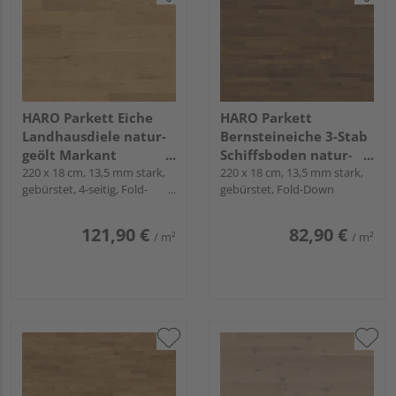
HARO Parkett Eiche
HARO Parkett
Landhausdiele natur-
Bernsteineiche 3-Stab
geölt Markant
Schiffsboden natur-
naturaLin plus - Serie
220 x 18 cm, 13,5 mm stark,
geölt Naturale
220 x 18 cm, 13,5 mm stark,
gebürstet, 4-seitig, Fold-
gebürstet, Fold-Down
4000
naturaLin plus - Serie
Down
4000
121,90 €
82,90 €
/ m²
/ m²