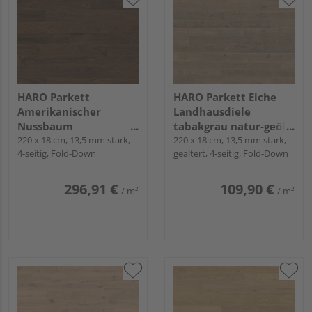
HARO Parkett
HARO Parkett Eiche
Amerikanischer
Landhausdiele
Nussbaum
tabakgrau natur-geölt
Landhausdiele natur-
220 x 18 cm, 13,5 mm stark,
Sauvage naturaLin
220 x 18 cm, 13,5 mm stark,
4-seitig, Fold-Down
gealtert, 4-seitig, Fold-Down
geölt Markant
plus - Serie 4000
naturaLin plus - Serie
4000
296,91 €
109,90 €
/ m²
/ m²