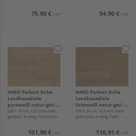
Down
75,90 €
94,90 €
/ m²
/ m²
HARO Parkett Eiche
HARO Parkett Eiche
Landhausdiele
Landhausdiele
puroweiß natur-geölt
lichtweiß natur-geölt
Sauvage naturaLin
220 x 18 cm, 13,5 mm stark,
Sauvage naturaLin
220 x 24 cm, 13,5 mm stark,
gealtert, 4-seitig, Fold-Down
gebürstet, 4-seitig, Fold-
plus - Serie 4000
plus - Serie 4000
Down
101,90 €
116,91 €
/ m²
/ m²