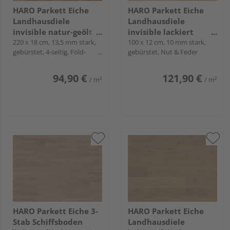
HARO Parkett Eiche
HARO Parkett Eiche
Landhausdiele
Landhausdiele
invisible natur-geölt
invisible lackiert
Sauvage naturaLin
220 x 18 cm, 13,5 mm stark,
Markant naturaDur -
100 x 12 cm, 10 mm stark,
gebürstet, 4-seitig, Fold-
gebürstet, Nut & Feder
plus - Serie 4000
Serie 4000
Down
94,90 €
121,90 €
/ m²
/ m²
HARO Parkett Eiche 3-
HARO Parkett Eiche
Stab Schiffsboden
Landhausdiele