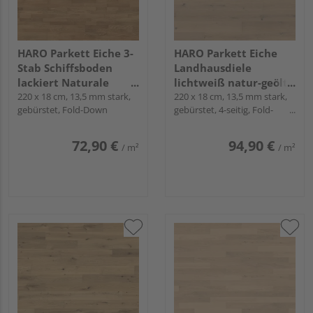
HARO Parkett Eiche 3-
HARO Parkett Eiche
Stab Schiffsboden
Landhausdiele
lackiert Naturale
lichtweiß natur-geölt
naturaDur - Serie 4000
220 x 18 cm, 13,5 mm stark,
Sauvage naturaLin
220 x 18 cm, 13,5 mm stark,
gebürstet, Fold-Down
gebürstet, 4-seitig, Fold-
plus - Serie 4000
Down
72,90 €
94,90 €
/ m²
/ m²