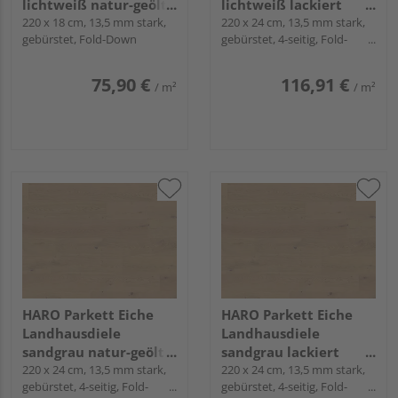
lichtweiß natur-geölt
lichtweiß lackiert
Naturale naturaLin
220 x 18 cm, 13,5 mm stark,
Sauvage naturaDur -
220 x 24 cm, 13,5 mm stark,
gebürstet, Fold-Down
gebürstet, 4-seitig, Fold-
plus - Serie 4000
Serie 4000
Down
75,90 €
116,91 €
/ m²
/ m²
HARO Parkett Eiche
HARO Parkett Eiche
Landhausdiele
Landhausdiele
sandgrau natur-geölt
sandgrau lackiert
Sauvage naturaLin
220 x 24 cm, 13,5 mm stark,
Sauvage naturaDur -
220 x 24 cm, 13,5 mm stark,
gebürstet, 4-seitig, Fold-
gebürstet, 4-seitig, Fold-
plus - Serie 4000
Serie 4000