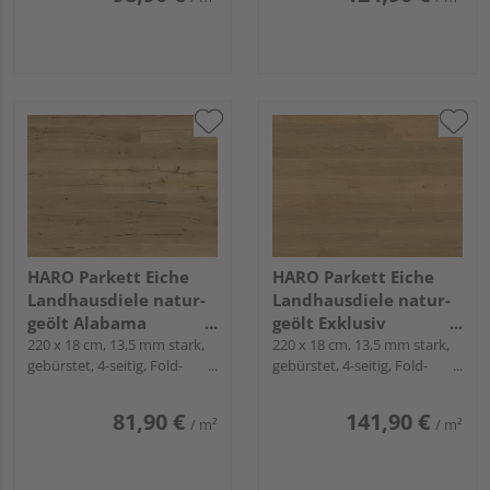
HARO Parkett Eiche
HARO Parkett Eiche
Landhausdiele natur-
Landhausdiele natur-
geölt Alabama
geölt Exklusiv
naturaLin plus - Serie
220 x 18 cm, 13,5 mm stark,
naturaLin plus - Serie
220 x 18 cm, 13,5 mm stark,
gebürstet, 4-seitig, Fold-
gebürstet, 4-seitig, Fold-
4000
4000
Down
Down
81,90 €
141,90 €
/ m²
/ m²