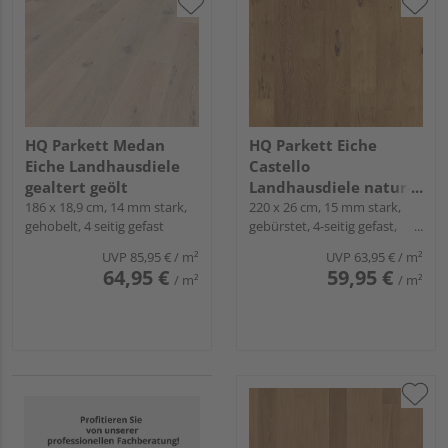
HQ Parkett Medan
HQ Parkett Eiche
Eiche Landhausdiele
Castello
gealtert geölt
Landhausdiele natur-
186 x 18,9 cm, 14 mm stark,
geölt
220 x 26 cm, 15 mm stark,
gehobelt, 4 seitig gefast
gebürstet, 4-seitig gefast,
Fold-Down
UVP
85,95 €
/ m²
UVP
63,95 €
/ m²
64,95 €
59,95 €
/ m²
/ m²