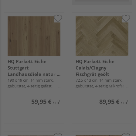
HQ Parkett Eiche
HQ Parkett Eiche
Stuttgart
Calais/Clagny
Landhausdiele natur-
Fischgrät geölt
geölt - Rustikal
190 x 19 cm, 14 mm stark,
72,5 x 13 cm, 14 mm stark,
gebürstet, 4-seitig gefast,
gebürstet, 4-seitig Mikrofase,
Fold-Down
Fold-Down
59,95 €
89,95 €
/ m²
/ m²