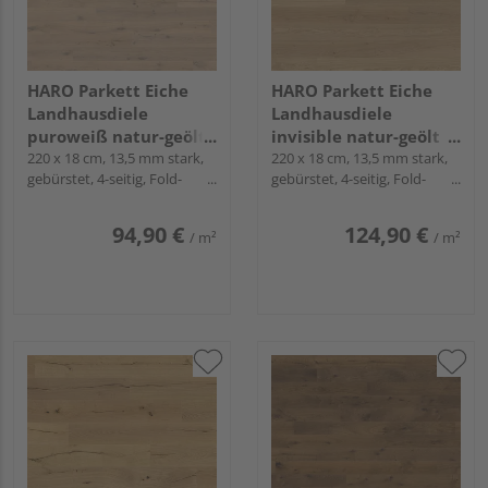
HARO Parkett Eiche
HARO Parkett Eiche
Landhausdiele
Landhausdiele
puroweiß natur-geölt
invisible natur-geölt
Sauvage naturaLin
220 x 18 cm, 13,5 mm stark,
Markant naturaLin
220 x 18 cm, 13,5 mm stark,
gebürstet, 4-seitig, Fold-
gebürstet, 4-seitig, Fold-
plus - Serie 4000
plus - Serie 4000
Down
Down
94,90 €
124,90 €
/ m²
/ m²