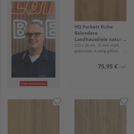
HQ Parkett Eiche
Belvedere
Landhausdiele natur-
geölt
220 x 26 cm, 15 mm stark,
gebürstet, 4-seitig gefast,
Fold-Down
75,95 €
/ m²