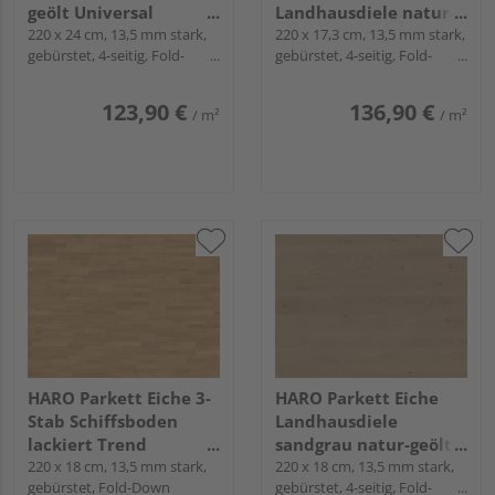
geölt Universal
Landhausdiele natur-
naturaLin plus - Serie
220 x 24 cm, 13,5 mm stark,
geölt naturaLin plus -
220 x 17,3 cm, 13,5 mm stark,
gebürstet, 4-seitig, Fold-
gebürstet, 4-seitig, Fold-
4000
Serie 4000
Down
Down
123,90 €
136,90 €
/ m²
/ m²
HARO Parkett Eiche 3-
HARO Parkett Eiche
Stab Schiffsboden
Landhausdiele
lackiert Trend
sandgrau natur-geölt
naturaDur - Serie 4000
220 x 18 cm, 13,5 mm stark,
Sauvage naturaLin
220 x 18 cm, 13,5 mm stark,
gebürstet, Fold-Down
gebürstet, 4-seitig, Fold-
plus - Serie 4000