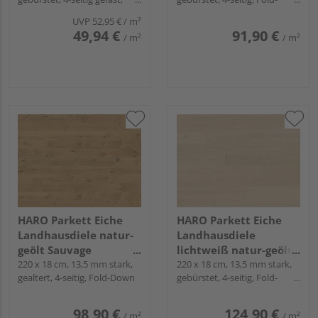
4000
Fold-Down
Down
UVP
52,95 €
/ m²
49,94 €
91,90 €
/ m²
/ m²
HARO Parkett Eiche
HARO Parkett Eiche
Landhausdiele natur-
Landhausdiele
geölt Sauvage
lichtweiß natur-geölt
naturaLin plus - Serie
220 x 18 cm, 13,5 mm stark,
Markant naturaLin
220 x 18 cm, 13,5 mm stark,
gealtert, 4-seitig, Fold-Down
gebürstet, 4-seitig, Fold-
4000
plus - Serie 4000
Down
98,90 €
124,90 €
/ m²
/ m²