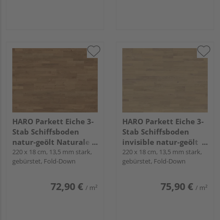
HARO Parkett Eiche 3-
HARO Parkett Eiche 3-
Stab Schiffsboden
Stab Schiffsboden
natur-geölt Naturale
invisible natur-geölt
naturaLin plus - Serie
220 x 18 cm, 13,5 mm stark,
Naturale naturaLin
220 x 18 cm, 13,5 mm stark,
gebürstet, Fold-Down
gebürstet, Fold-Down
4000
plus - Serie 4000
72,90 €
75,90 €
/ m²
/ m²