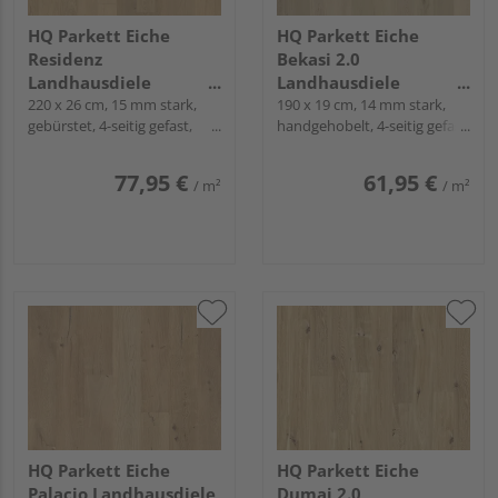
HQ Parkett Eiche
HQ Parkett Eiche
Residenz
Bekasi 2.0
Landhausdiele
Landhausdiele
Roheffekt natur-geölt
220 x 26 cm, 15 mm stark,
Roheffekt natur-geölt -
190 x 19 cm, 14 mm stark,
gebürstet, 4-seitig gefast,
handgehobelt, 4-seitig gefast,
Gealtert
Fold-Down
Fold-Down
77,95 €
61,95 €
/ m²
/ m²
HQ Parkett Eiche
HQ Parkett Eiche
Palacio Landhausdiele
Dumai 2.0