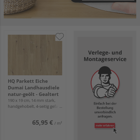
HQ Parkett Eiche
Dumai Landhausdiele
natur-geölt - Gealtert
190 x 19 cm, 14 mm stark,
handgehobelt, 4-seitig gefast,
Fold-Down
65,95 €
/ m²