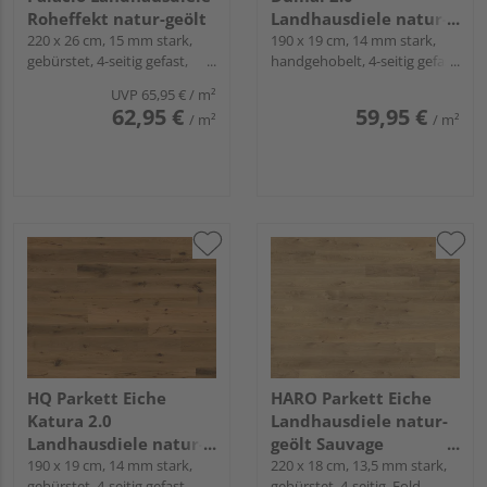
Roheffekt natur-geölt
Landhausdiele natur-
220 x 26 cm, 15 mm stark,
geölt - Gealtert
190 x 19 cm, 14 mm stark,
gebürstet, 4-seitig gefast,
handgehobelt, 4-seitig gefast,
Fold-Down
Fold-Down
UVP
65,95 €
/ m²
62,95 €
59,95 €
/ m²
/ m²
HQ Parkett Eiche
HARO Parkett Eiche
Katura 2.0
Landhausdiele natur-
Landhausdiele natur-
geölt Sauvage
geölt
190 x 19 cm, 14 mm stark,
naturaLin plus - Serie
220 x 18 cm, 13,5 mm stark,
gebürstet, 4-seitig gefast,
gebürstet, 4-seitig, Fold-