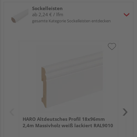
Sockelleisten
ab 2,24 € / lfm
gesamte Kategorie Sockelleisten entdecken
HA
wei
HARO Altdeutsches Profil 18x96mm
2,4m Massivholz weiß lackiert RAL9010