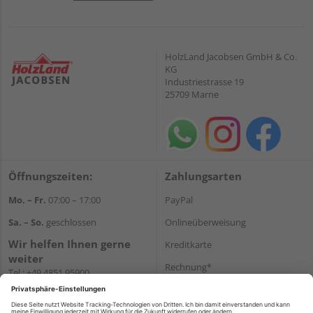
HolzLand Jacobsen GmbH & Co.
KG
Industriestrasse 19
25709 Marne
Öffnungszeiten:
Zahlungsarten
Mo. – Fr.
07:00 – 17:00
PayPal
Sa. – So.
geschlossen
Onlineüberweisung
Wir helfen Ihnen gerne
Kreditkarte
weiter
Rechnung*
Tel.:
+49 4851 95900
E-Mail:
info@holzland-
*Bonität vorausgesetzt
jacobsen.de
Versand