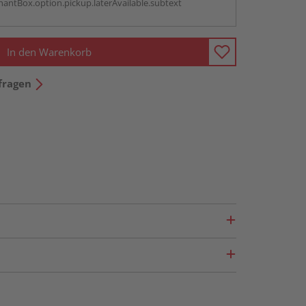
antBox.option.pickup.laterAvailable.subtext
In den Warenkorb
fragen