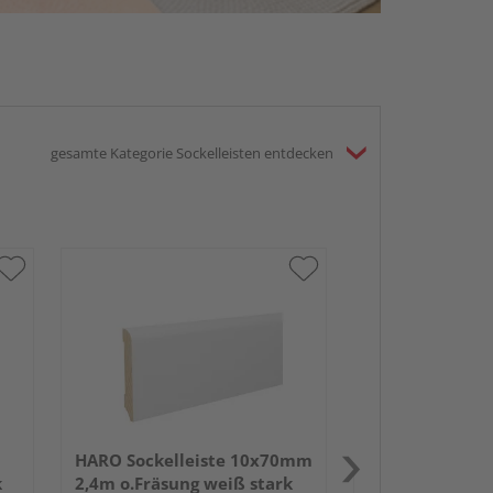
gesamte Kategorie Sockelleisten entdecken
HARO Altdeutsc
18x80mm 2,4m
weiß lackiert 
HARO Sockelleiste 10x70mm
k
2,4m o.Fräsung weiß stark