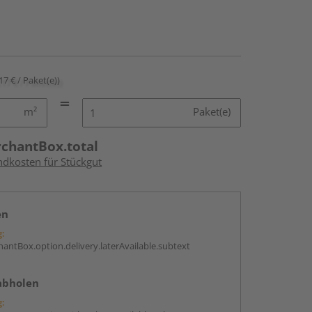
17 € / Paket(e))
m²
Paket(e)
rchantBox.total
ndkosten für Stückgut
en
g:
antBox.option.delivery.laterAvailable.subtext
abholen
g: