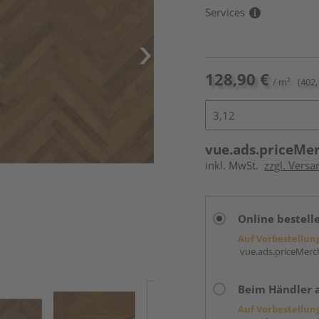
Services
128,90 €
/ m²
(402,
vue.ads.priceMe
inkl. MwSt.
zzgl. Versa
Online bestell
Auf Vorbestellun
vue.ads.priceMerch
Beim Händler 
Auf Vorbestellun