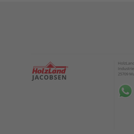
HolzLand
Industrie
25709 M