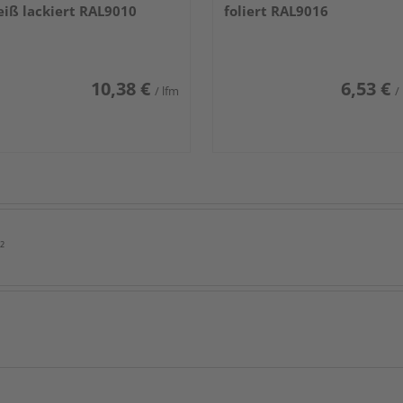
iß lackiert RAL9010
foliert RAL9016
10,38 €
6,53 €
/ lfm
/
²