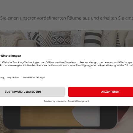
Sie einen unserer vordefinierten Räume aus und erhalten Sie ei
Raumplaner