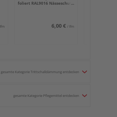
foliert RAL9016 Nässeschutz
PEFC 70%-zertifiziert
6,00 €
 lfm
/ lfm
gesamte Kategorie Trittschalldämmung entdecken
gesamte Kategorie Pflegemittel entdecken