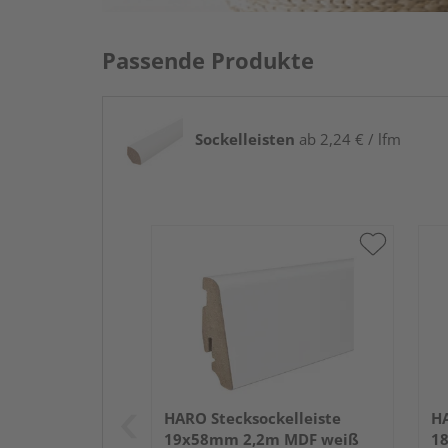
Passende Produkte
Sockelleisten
ab 2,24 € / lfm
HARO Stecksockelleiste
HA
19x58mm 2,2m MDF weiß
1