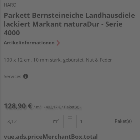
HARO
Parkett Bernsteineiche Landhausdiele
lackiert Markant naturaDur - Serie
4000
Artikelinformationen
100 x 12 cm, 10 mm stark, gebürstet, Nut & Feder
Services
128,90 €
/ m²
(402,17 € / Paket(e))
m²
Paket(e)
vue.ads.priceMerchantBox.total