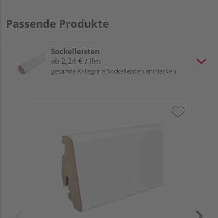
Passende Produkte
Sockelleisten
ab 2,24 € / lfm
gesamte Kategorie Sockelleisten entdecken
HA
2,4