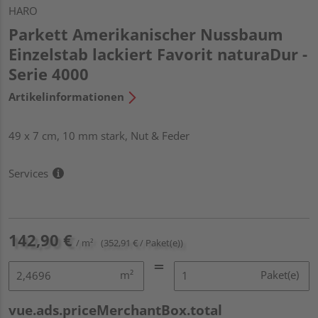
HARO
Parkett Amerikanischer Nussbaum
Einzelstab lackiert Favorit naturaDur -
Serie 4000
Artikelinformationen
49 x 7 cm, 10 mm stark, Nut & Feder
Services
142,90 €
/ m²
(352,91 € / Paket(e))
m²
Paket(e)
vue.ads.priceMerchantBox.total