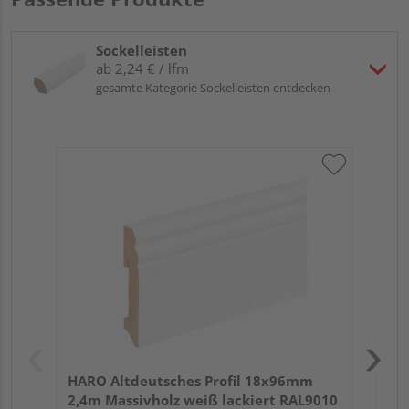
Sockelleisten
ab 2,24 € / lfm
gesamte Kategorie Sockelleisten entdecken
HA
wei
HARO Altdeutsches Profil 18x96mm
2,4m Massivholz weiß lackiert RAL9010