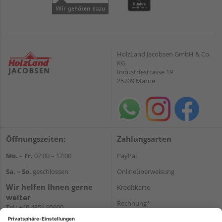
HolzLand Jacobsen GmbH & Co.
KG
Industriestrasse 19
25709 Marne
Öffnungszeiten:
Zahlungsarten
Mo. – Fr.
07:00 – 17:00
PayPal
Sa. – So.
geschlossen
Onlineüberweisung
Wir helfen Ihnen gerne
Kreditkarte
weiter
Rechnung*
Tel.:
+49 4851 95900
E-Mail:
info@holzland-
*Bonität vorausgesetzt