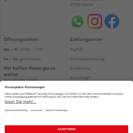
25709 Marne
Öffnungszeiten:
Zahlungsarten
Mo. – Fr.
07:00 – 17:00
PayPal
Sa. – So.
geschlossen
Onlineüberweisung
Wir helfen Ihnen gerne
Kreditkarte
weiter
Rechnung*
Tel.:
+49 4851 95900
E-Mail:
info@holzland-
*Bonität vorausgesetzt
jacobsen.de
Versand
WhatsApp
Versandkosten
Impressum
AGB
Widerruf
Datenschutz