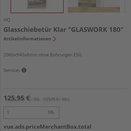
HQ
Glasschiebetür Klar "GLASWORK 180"
Artikelinformationen
2060x940x8mm ohne Bohrungen ESG
Services
125,95 €
/ Stk.
(125,95 € / Stk.)
Stk.
vue.ads.priceMerchantBox.total