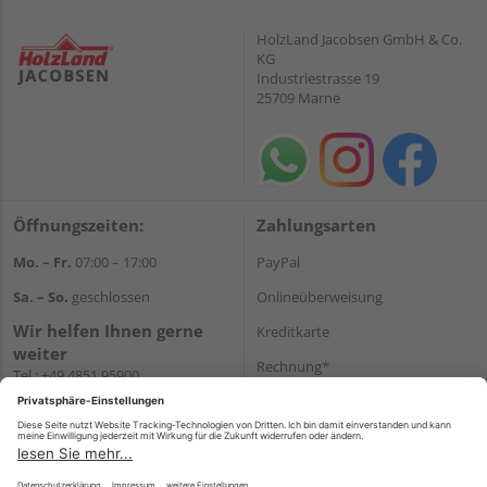
HolzLand Jacobsen GmbH & Co.
KG
Industriestrasse 19
25709 Marne
Öffnungszeiten:
Zahlungsarten
Mo. – Fr.
07:00 – 17:00
PayPal
Sa. – So.
geschlossen
Onlineüberweisung
Wir helfen Ihnen gerne
Kreditkarte
weiter
Rechnung*
Tel.:
+49 4851 95900
E-Mail:
info@holzland-
*Bonität vorausgesetzt
jacobsen.de
Versand
WhatsApp
Versandkosten