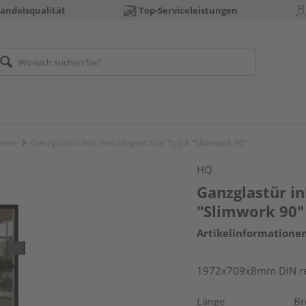
andelsqualität
Top-Serviceleistungen
üren
Ganzglastür inkl. Beschlagset Klar Typ 8 "Slimwork 90"
HQ
Ganzglastür in
"Slimwork 90"
Artikelinformatione
1972x709x8mm DIN rec
Länge
Br