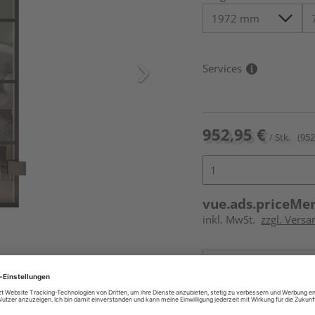
Services
952,95 €
/ Stk.
(952
vue.ads.priceMe
inkl. MwSt.
zzgl. Versa
icht im Lieferumfang enthalten,
Online bestell
Auf Vorbestellun
vue.ads.priceMerch