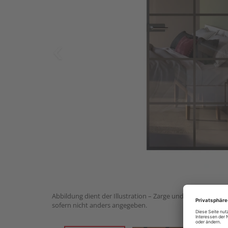
Abbildung dient der Illustration – Zarge und Beschlagset n
sofern nicht anders angegeben.