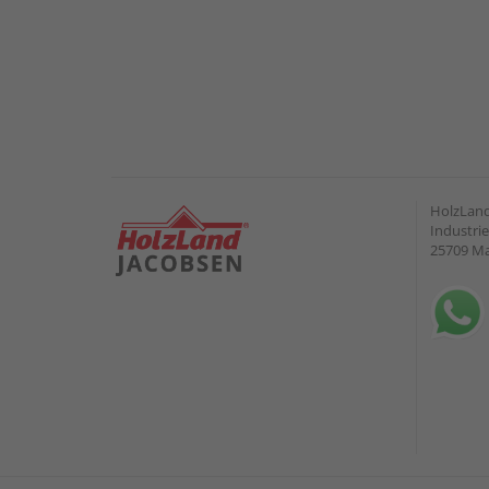
HolzLand
Industrie
25709 M