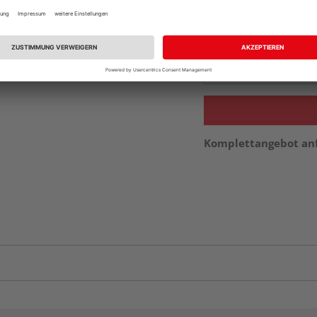
Beim Händler 
Auf Vorbestellun
vue.ads.priceMerch
Komplettangebot an