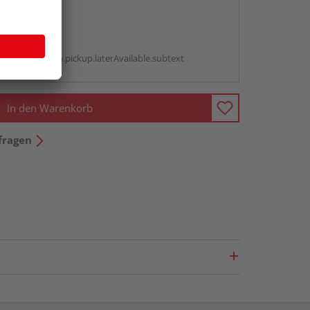
abholen
g:
antBox.option.pickup.laterAvailable.subtext
In den Warenkorb
fragen