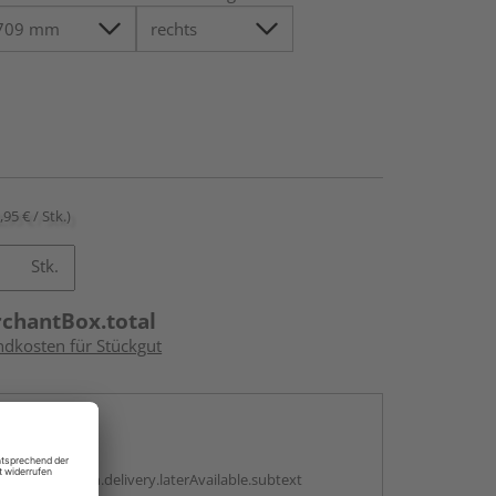
,95 € / Stk.)
Stk.
rchantBox.total
ndkosten für Stückgut
en
g:
antBox.option.delivery.laterAvailable.subtext