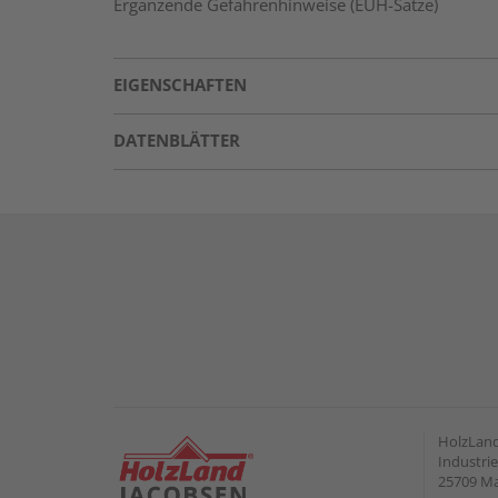
Ergänzende Gefahrenhinweise (EUH-Sätze)
EIGENSCHAFTEN
DATENBLÄTTER
HolzLand
Industrie
25709 M