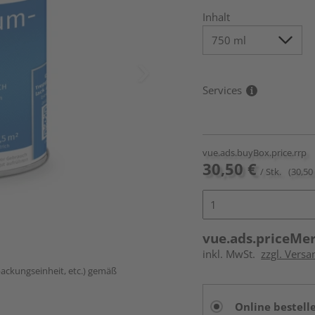
Inhalt
Services
vue.ads.buyBox.price.rrp
30,50 €
/ Stk.
(30,50 
vue.ads.priceMe
inkl. MwSt.
zzgl. Versa
packungseinheit, etc.) gemäß
Online bestell