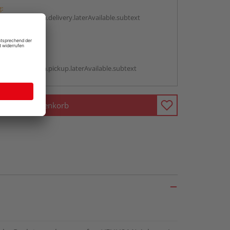
g:
antBox.option.delivery.laterAvailable.subtext
abholen
g:
antBox.option.pickup.laterAvailable.subtext
In den Warenkorb