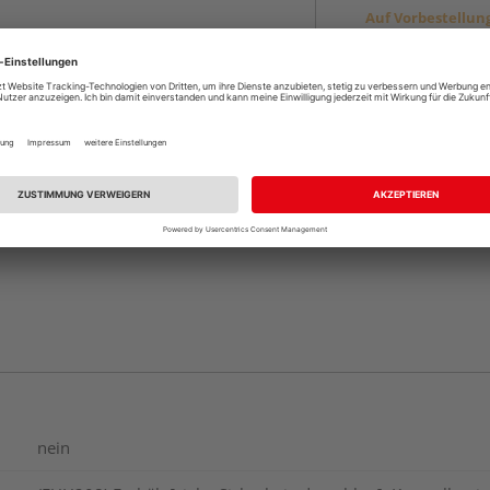
Auf Vorbestellun
vue.ads.priceMerch
Beim Händler 
Auf Vorbestellun
vue.ads.priceMerch
nein