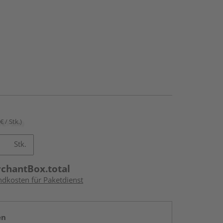
€ / Stk.)
Stk.
rchantBox.total
ndkosten für Paketdienst
en