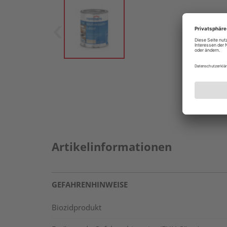
Artikelinformationen
GEFAHRENHINWEISE
Biozidprodukt