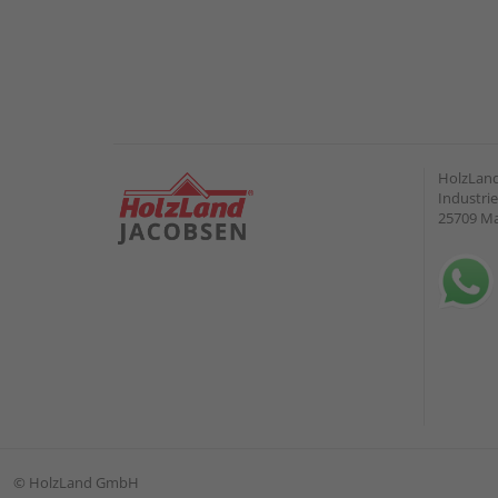
HolzLand
Industrie
25709 M
©
HolzLand GmbH