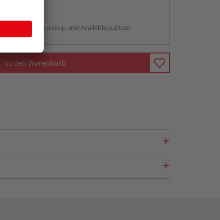
abholen
g:
antBox.option.pickup.laterAvailable.subtext
In den Warenkorb