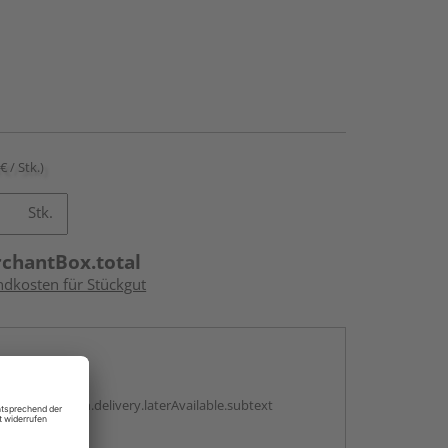
€ / Stk.)
Stk.
rchantBox.total
ndkosten für Stückgut
en
g:
antBox.option.delivery.laterAvailable.subtext