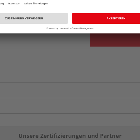
Beim Händler 
Auf Vorbestellun
vue.ads.priceMerch
Unsere Zertifizierungen und Partner