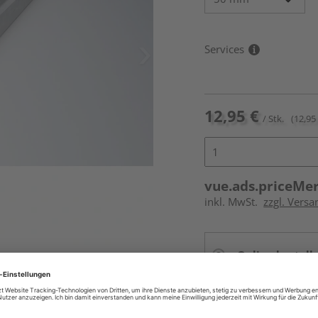
Services
12,95 €
/ Stk.
(12,95 
vue.ads.priceMe
inkl. MwSt.
zzgl. Versa
Online bestell
Auf Vorbestellun
vue.ads.priceMerch