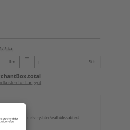
€ / Stk.)
lfm
Stk.
rchantBox.total
andkosten für Langgut
en
g:
antBox.option.delivery.laterAvailable.subtext