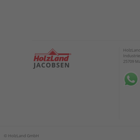
HolzLand
Industrie
25709 M
©
HolzLand GmbH