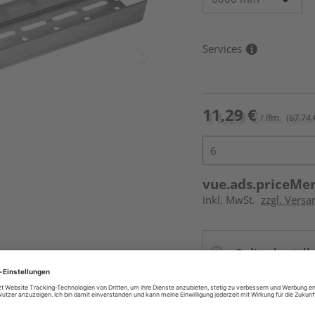
Services
11,29 €
/ lfm
(67,74 
vue.ads.priceMe
inkl. MwSt.
zzgl. Vers
Online bestell
Auf Vorbestellun
vue.ads.priceMerch