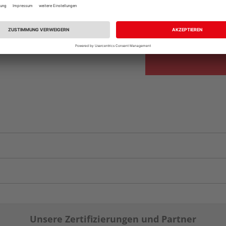
Beim Händler 
Auf Vorbestellun
vue.ads.priceMerch
Unsere Zertifizierungen und Partner