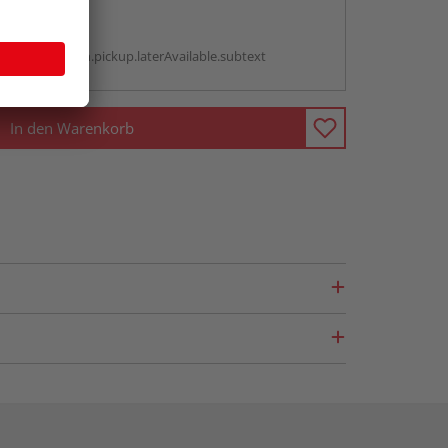
abholen
g:
antBox.option.pickup.laterAvailable.subtext
In den Warenkorb