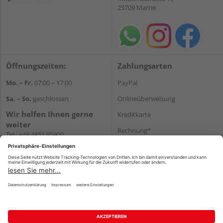
25709 Marne
Öffnungszeiten:
Zahlungsarten
Mo. – Fr.
07:00 – 17:00
PayPal
Sa. – So.
geschlossen
Onlineüberweisung
Wir helfen Ihnen gerne
Kreditkarte
weiter
Rechnung*
Tel.:
+49 4851 95900
E-Mail:
info@holzland-
*Bonität vorausgesetzt
jacobsen.de
Versand
WhatsApp
Versandkosten
Impressum
AGB
Widerruf
Datenschutz