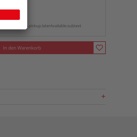
abholen
g:
antBox.option.pickup.laterAvailable.subtext
In den Warenkorb