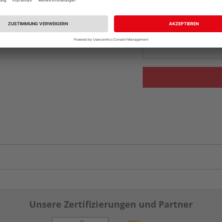
Beim Händler 
Auf Vorbestellun
vue.ads.priceMerch
Unsere Zertifizierungen und Partner