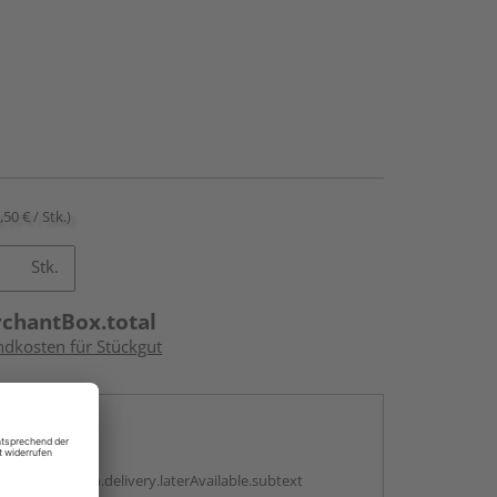
,50 € / Stk.)
Stk.
rchantBox.total
ndkosten für Stückgut
en
g:
antBox.option.delivery.laterAvailable.subtext