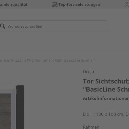
andelsqualität
Top-Serviceleistungen
Sichtschutzzaun PVC Monument Oak "BasicLine Schmal"
GroJa
Tor Sichtsch
"BasicLine Sc
Artikelinformatione
B x H: 180 x 100 cm, D
Rahmen