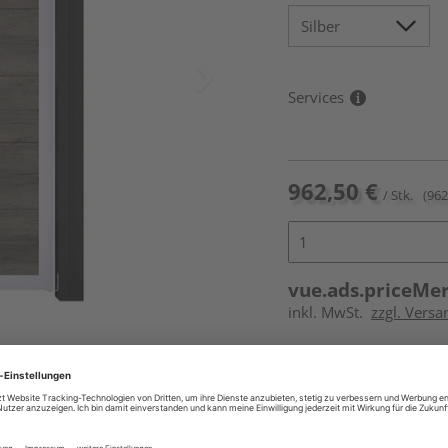
Services
962,50 €
/ Stk.
(962
vue.ads.priceMe
inkl. MwSt.
zzgl. Versa
Online bestell
Auf Vorbestellun
vue.ads.priceMerch