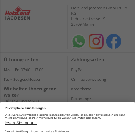
HolzLand Jacobsen GmbH & Co.
KG
Industriestrasse 19
25709 Marne
Öffnungszeiten:
Zahlungsarten
Mo. – Fr.
07:00 – 17:00
PayPal
Sa. – So.
geschlossen
Onlineüberweisung
Wir helfen Ihnen gerne
Kreditkarte
weiter
Rechnung*
Tel.:
+49 4851 95900
E-Mail:
info@holzland-
*Bonität vorausgesetzt
jacobsen.de
Versand
WhatsApp
Versandkosten