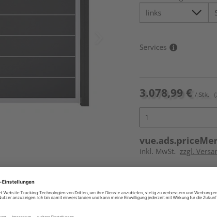
Services
3.078,99 €
/ Stk.
(
vue.ads.priceMe
inkl. MwSt.
zzgl. Vers
Online bestell
Auf Vorbestellun
vue.ads.priceMerch