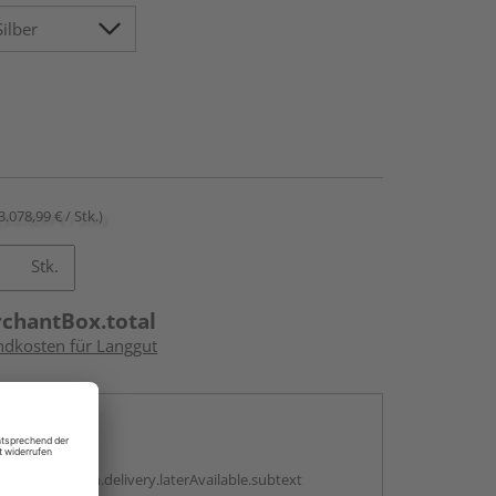
3.078,99 € / Stk.)
Stk.
rchantBox.total
andkosten für Langgut
en
g:
antBox.option.delivery.laterAvailable.subtext