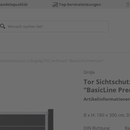
andelsqualität
Top-Serviceleistungen
Sichtschutzzaun 2-flügelig PVC Anthrazit "BasicLine Premium"
GroJa
Tor Sichtschut
"BasicLine Pr
Artikelinformatione
B x H: 180 x 300 cm, D
DIN Richtung
R