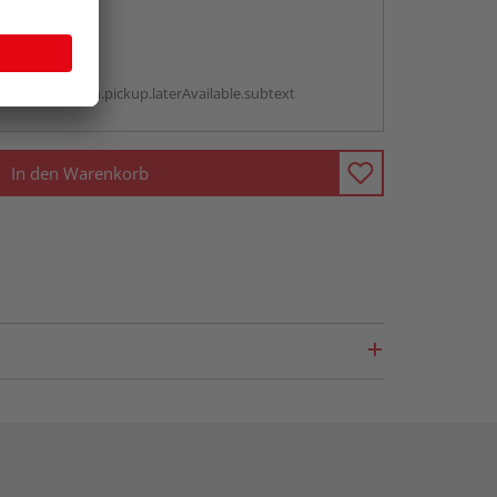
abholen
g:
antBox.option.pickup.laterAvailable.subtext
In den Warenkorb