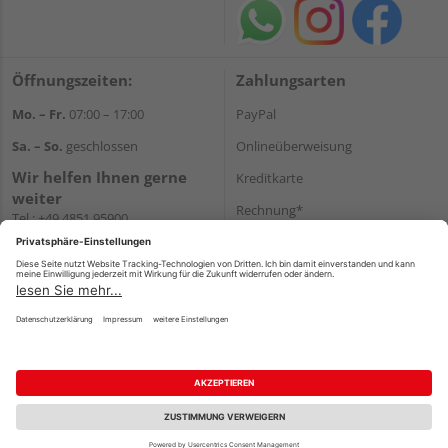
Öffnungszeiten:
Zahlungsarten
Mo. – Fr.
07:00 – 17:00
PayPal
Sa. – So.
geschlossen
Onlineüberweisung
Wir helfen Ihnen gerne
Kreditkarte
weiter
Rechnung*
Tel.:
+49 4851 95900
E-Mail:
info@holzland-
*Bonität vorausgesetzt
jacobsen.de
Versand
WhatsApp
Versandkosten
Impressum
AGB
Widerruf
Datenschutz
Reservierungsbedingungen
Vertrag widerrufen
©
HolzLand GmbH