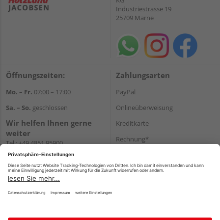
Industriestrasse 19
25709 Marne
Öffnungszeiten:
Zahlungsarten
Mo. – Fr.
07:00 – 17:00
PayPal
Sa. – So.
geschlossen
Onlineüberweisung
Wir helfen Ihnen gerne
Kreditkarte
weiter
Rechnung*
Tel.:
+49 4851 95900
E-Mail:
info@holzland-
*Bonität vorausgesetzt
jacobsen.de
Versand
WhatsApp
Versandkosten
Impressum
AGB
Widerruf
Datenschutz