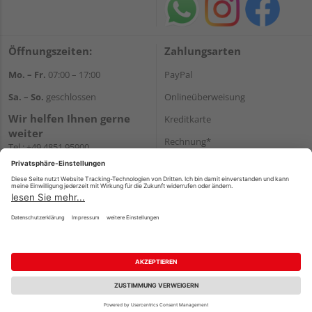
Öffnungszeiten:
Zahlungsarten
Mo. – Fr.
07:00 – 17:00
PayPal
Sa. – So.
geschlossen
Onlineüberweisung
Wir helfen Ihnen gerne
Kreditkarte
weiter
Rechnung*
Tel.:
+49 4851 95900
E-Mail:
info@holzland-
*Bonität vorausgesetzt
jacobsen.de
Versand
WhatsApp
Versandkosten
Impressum
AGB
Widerruf
Datenschutz
Reservierungsbedingungen
Vertrag widerrufen
©
HolzLand GmbH