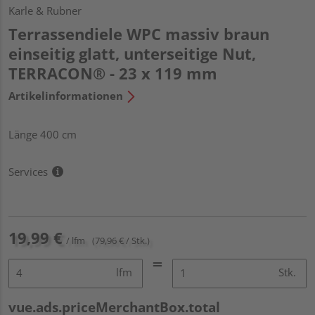
Karle & Rubner
Terrassendiele WPC massiv braun
einseitig glatt, unterseitige Nut,
TERRACON® - 23 x 119 mm
Artikelinformationen
Länge 400 cm
Services
19,99 €
/ lfm
(79,96 € / Stk.)
lfm
Stk.
vue.ads.priceMerchantBox.total