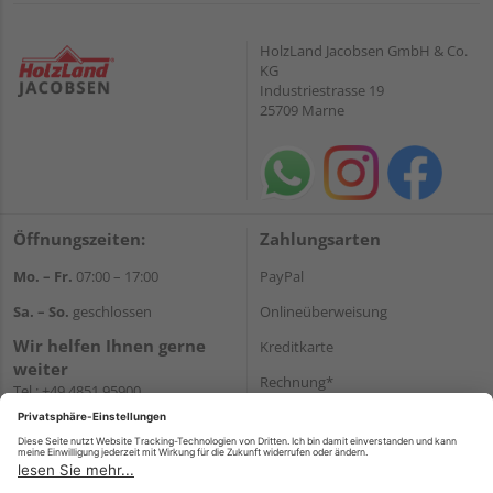
überlassen.
HolzLand Jacobsen GmbH & Co.
KG
Industriestrasse 19
25709 Marne
Öffnungszeiten:
Zahlungsarten
Mo. – Fr.
07:00 – 17:00
PayPal
Sa. – So.
geschlossen
Onlineüberweisung
Wir helfen Ihnen gerne
Kreditkarte
weiter
Rechnung*
Tel.:
+49 4851 95900
E-Mail:
info@holzland-
*Bonität vorausgesetzt
jacobsen.de
Versand
WhatsApp
Versandkosten