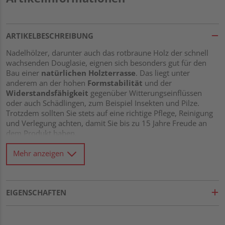
ARTIKELBESCHREIBUNG
Nadelhölzer, darunter auch das rotbraune Holz der schnell
wachsenden Douglasie, eignen sich besonders gut für den
Bau einer
natürlichen Holzterrasse
. Das liegt unter
anderem an der hohen
Formstabilität
und der
Widerstandsfähigkeit
gegenüber Witterungseinflüssen
oder auch Schädlingen, zum Beispiel Insekten und Pilze.
Trotzdem sollten Sie stets auf eine richtige Pflege, Reinigung
und Verlegung achten, damit Sie bis zu 15 Jahre Freude an
dem Produkt haben.
In jedem Fall entsteht durch Sonnenlicht ohne regelmäßige
Mehr anzeigen
Behandlung der Oberfläche eine silbergraue Schicht namens
Patina
. Schauen Sie sich am besten vorab Muster an, damit
Sie wissen, ob Ihnen diese einzigartige, gräuliche Optik gefällt
oder Sie lieber die typische rotbraune Färbung der Douglasie
EIGENSCHAFTEN
erhalten möchten.
Dann ist eine Behandlung unmittelbar
nach der Verlegung und dann in einem halbjährlichen
Rhythmus angeraten.
Wir empfehlen, den Zustand der