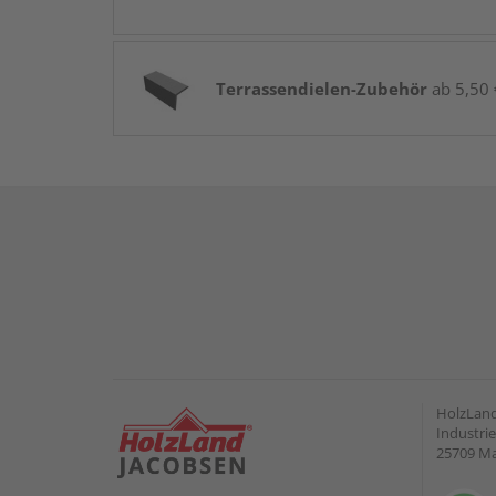
Terrassendielen-Zubehör
ab 5,50 
HolzLand
Industrie
25709 M