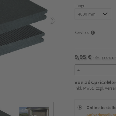
Länge
Services
9,95 €
/ lfm
(39,80 € /
vue.ads.priceMe
inkl. MwSt.
zzgl. Vers
Online bestell
Auf Vorbestellun