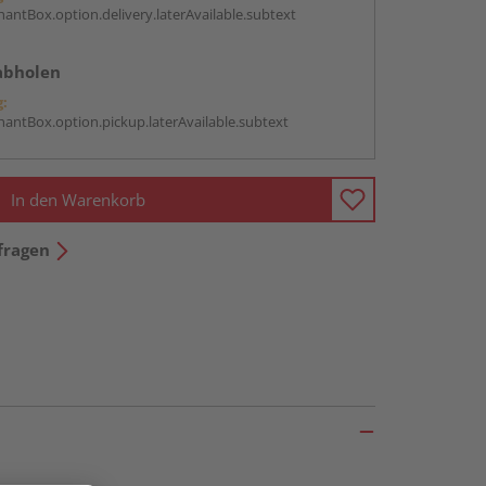
antBox.option.delivery.laterAvailable.subtext
abholen
g:
antBox.option.pickup.laterAvailable.subtext
In den Warenkorb
fragen