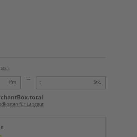
 Stk.)
lfm
Stk.
rchantBox.total
andkosten für Langgut
en
g: