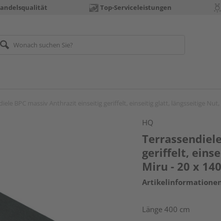
andelsqualität
Top-Serviceleistungen
iele BPC massiv Anthrazit einseitig geriffelt, einseitig glatt, längsseitige Nu
HQ
Terrassendiele
geriffelt, einse
Miru - 20 x 1
Artikelinformatione
Länge 400 cm