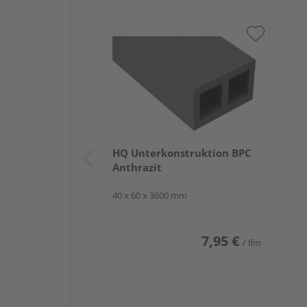
HQ
: Die Serie „Miru“ ist Bestandteil des vielfälti
und das seit 1998. Auf Basis dieser
langjährigen
Sortimente deshalb ganz und gar gerecht. Überzeu
Terrassendiele BPC „Miru“ in Anthrazit.
HQ Unterkonstruktion BPC
Anthrazit
40 x 60 x 3600 mm
7,95 €
/ lfm