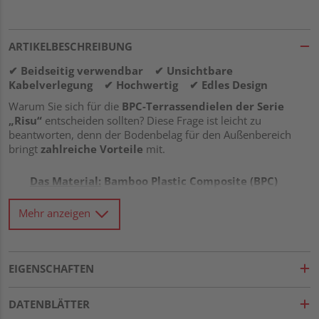
ARTIKELBESCHREIBUNG
✔ Beidseitig verwendbar ✔ Unsichtbare
Kabelverlegung ✔ Hochwertig ✔ Edles Design
Warum Sie sich für die
BPC-Terrassendielen der Serie
„Risu“
entscheiden sollten? Diese Frage ist leicht zu
beantworten, denn der Bodenbelag für den Außenbereich
bringt
zahlreiche Vorteile
mit.
Das Material:
Bamboo Plastic Composite (BPC)
gilt als DIE Alternative zu WPC (Wood Plastic
Composite). Sie verbindet gekonnt
beste
Mehr anzeigen
Eigenschaften von natürlichen Bambusfasern
und widerstandsfähigem Kunststoff
. Weitere
Pluspunkte
sind…
EIGENSCHAFTEN
…hohe Stabilität
…naturnahe Optik
…einfache Bearbeitbarkeit (handelsübliche
DATENBLÄTTER
Holzwerkzeuge)