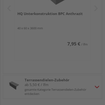
bedenken!
…ausreichend Gefälle einplanen und geringeren
Unterkonstruktionsabstand beachten
HQ Unterkonstruktion BPC Anthrazit
40 x 60 x 3600 mm
Die Optik:
Die Terrassendiele „Risu“ überzeugt mit
ihrer
stilvollen, dunklen Farbgebung
sowie
7,95 €
/ lfm
unterschiedlich gestalteten
Oberflächenbeschaffenheiten
für…
…eine elegante Optik im Stile exklusiver Edelhölzer
…eine hervorragende Kombinierbarkeit mit Möbeln
& Dekorationen mittlerer Farbtöne
…eine zweiseitige Gestaltung: glatt / geriffelt
…eine beidseitige Verwendbarkeit ganz nach
Terrassendielen-Zubehör
persönlichem Gusto
ab 5,50 € / lfm
gesamte Kategorie Terrassendielen-Zubehör
entdecken
Die Reinigung:
BPC Dielen reinigen Sie
schnell und
einfach
. Wie Sie am besten vorgehen? Wir verraten