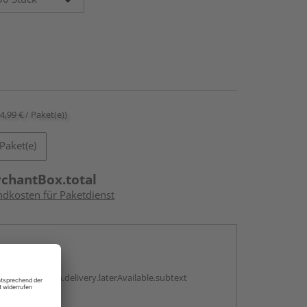
14,99 € / Paket(e))
Paket(e)
rchantBox.total
ndkosten für Paketdienst
en
g:
antBox.option.delivery.laterAvailable.subtext