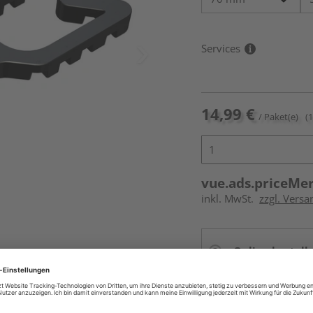
Services
14,99 €
/ Paket(e)
(
vue.ads.priceMe
inkl. MwSt.
zzgl. Versa
Online bestell
Auf Vorbestellun
vue.ads.priceMerch