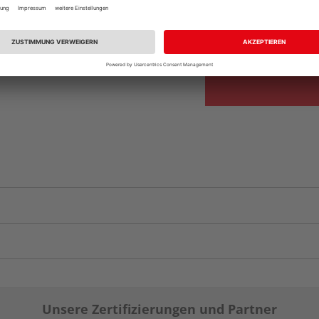
Beim Händler 
Auf Vorbestellun
vue.ads.priceMerch
Unsere Zertifizierungen und Partner