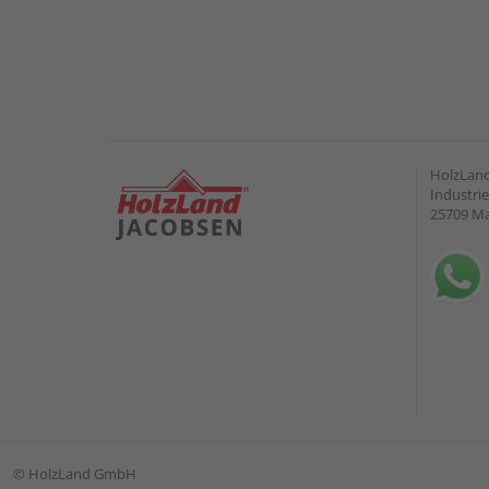
HolzLand
Industrie
25709 M
©
HolzLand GmbH