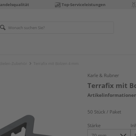
andelsqualität
Top-Serviceleistungen
dielen-Zubehör
Terrafix mit Bolzen 4 mm
Karle & Rubner
Terrafix mit 
Artikelinformatione
50 Stück / Paket
Stärke
In