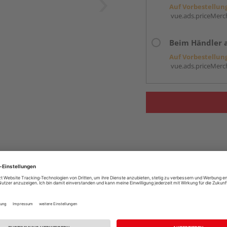
Auf Vorbestellun
vue.ads.priceMerch
Beim Händler 
Auf Vorbestellun
vue.ads.priceMerch