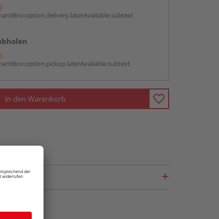
g:
antBox.option.delivery.laterAvailable.subtext
abholen
g:
antBox.option.pickup.laterAvailable.subtext
In den Warenkorb