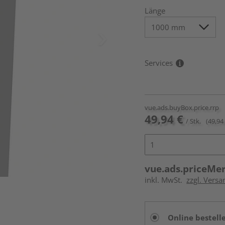
Länge
Services
vue.ads.buyBox.price.rrp
49,94 €
/ Stk.
(49,94 
vue.ads.priceMe
inkl. MwSt.
zzgl. Versa
Online bestell