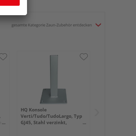
gesamte Kategorie Zaun-Zubehör entdecken
HQ Konsole
,
Verti/Tudo/TudoLargo, Typ
cm
GJ45, Stahl verzinkt,
16x16x40,8cm (für Pfosten
zum Aufschrauben)