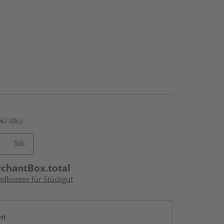
€ / Stk.)
Stk.
rchantBox.total
ndkosten für Stückgut
en