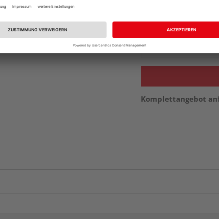
Beim Händler 
Auf Vorbestellun
vue.ads.priceMerch
Komplettangebot an