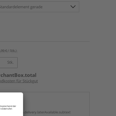
,99 € / Stk.)
Stk.
rchantBox.total
ndkosten für Stückgut
en
g:
antBox.option.delivery.laterAvailable.subtext