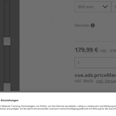
Services
179,99 €
/ Stk.
(179
vue.ads.priceMe
inkl. MwSt.
zzgl. Versa
Online bestell
Auf Vorbestellun
vue.ads.priceMerch