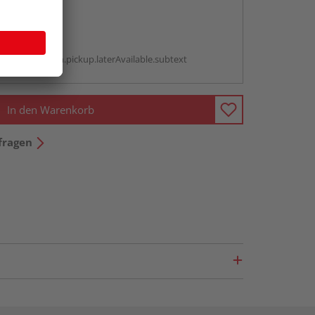
abholen
g:
antBox.option.pickup.laterAvailable.subtext
In den Warenkorb
fragen