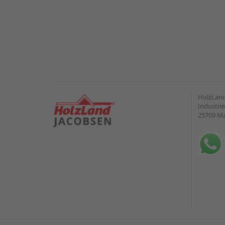
HolzLand
Industrie
25709 M