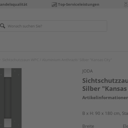
andelsqualität
Top-Serviceleistungen
Sichtschutzzaun WPC / Aluminium Anthrazit/ Silber "Kansas City"
JODA
Sichtschutzza
Silber "Kansas
Artikelinformatione
B x H: 90 x 180 cm, S
Breite
El