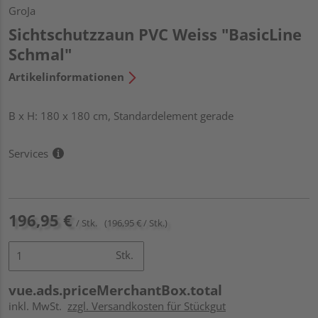
GroJa
Sichtschutzzaun PVC Weiss "BasicLine
Schmal"
Artikelinformationen
B x H: 180 x 180 cm, Standardelement gerade
Services
196,95 €
/ Stk.
(196,95 € / Stk.)
Stk.
vue.ads.priceMerchantBox.total
inkl. MwSt.
zzgl. Versandkosten für Stückgut