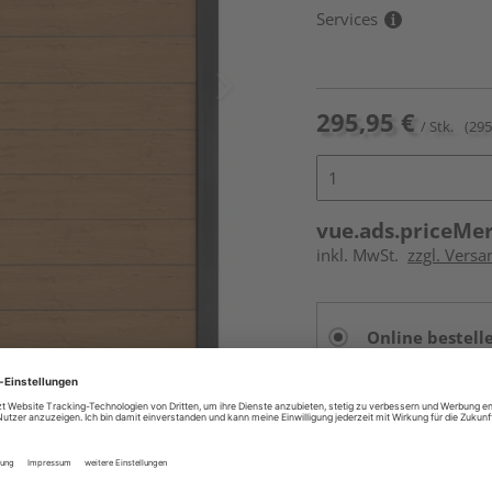
Services
295,95 €
/ Stk.
(295
vue.ads.priceMe
inkl. MwSt.
zzgl. Versa
Online bestell
Auf Vorbestellun
vue.ads.priceMerch
Beim Händler 
Auf Vorbestellun