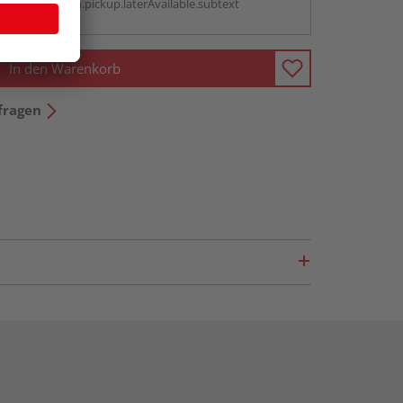
antBox.option.pickup.laterAvailable.subtext
In den Warenkorb
fragen