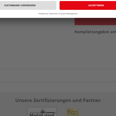
vue.ads.priceMerch
Komplettangebot an
Unsere Zertifizierungen und Partner