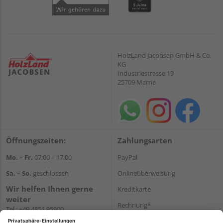
HolzLand Jacobsen GmbH & Co.
KG
Industriestrasse 19
25709 Marne
Öffnungszeiten:
Zahlungsarten
Mo. – Fr.
07:00 – 17:00
PayPal
Sa. – So.
geschlossen
Onlineüberweisung
Wir helfen Ihnen gerne
Kreditkarte
weiter
Rechnung*
Tel.:
+49 4851 95900
E-Mail:
info@holzland-
*Bonität vorausgesetzt