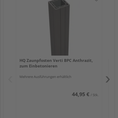
HQ 
zu
Meh
HQ Zaunpfosten Verti BPC Anthrazit,
zum Einbetonieren
Mehrere Ausführungen erhältlich
Pas
44,95 €
/ Stk.