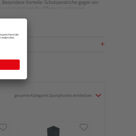
. Besondere Vorteile: Schutzanstriche gegen ein
ung anstatt mit der Pflege zu verbringen.
e
ist. Hinzu kommen eine hohe
Feuchteresistenz
 einen Einsatz im Außenbereich mit. Bitte
rung ausgesetzt sind.
uf diese Weise entsteht ein
interessanter
sche Highlights
setzen die waagerechten,
rden. Hartnäckigere oder stärkere
nn die Bauteile sind durchgefärbt, sodass es
teht in der Regel zu mindestens 50 % aus
ten eine Kappsäge mit feingezahntem Blatt für
gesamte Kategorie Zaunpfosten entdecken
sätzlichen Komponenten der Serie „Verti“
ehen alle aus WPC bzw. Aluminium, sodass sie
wahl sinnvoll erweitert.
ion kommen noch weitere Serien und Varianten in
Sie sich selbst.
HQ Zaunpfoste