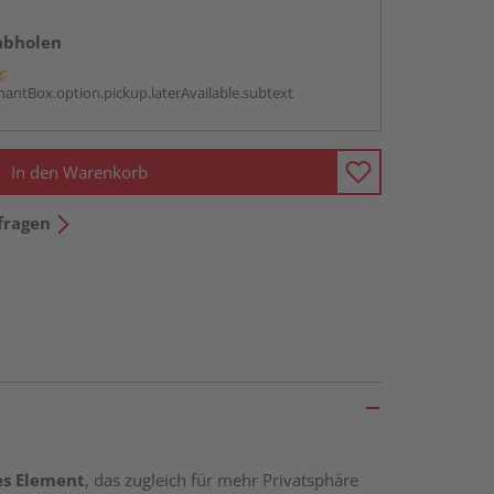
abholen
g:
antBox.option.pickup.laterAvailable.subtext
In den Warenkorb
fragen
es Element
, das zugleich für mehr Privatsphäre