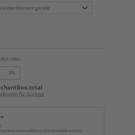
,96 € / Stk.)
Stk.
rchantBox.total
ndkosten für Stückgut
en
g:
antBox.option.delivery.laterAvailable.subtext