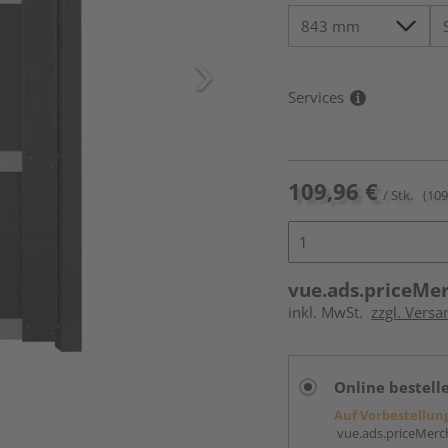
Services
109,96 €
/ Stk.
(109
vue.ads.priceMe
inkl. MwSt.
zzgl. Versa
Online bestell
Auf Vorbestellun
vue.ads.priceMerch