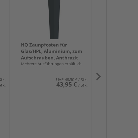
Glas/HPL, Alu
Einbetonieren,
Mehrere Ausführun
HQ Zaunpfosten für
Glas/HPL, Aluminium, zum
Aufschrauben, Anthrazit
Mehrere Ausführungen erhältlich
Stk.
UVP
48,50 €
/ Stk.
43,95 €
Stk.
/ Stk.
Passendes Zube
Zaun-Zube