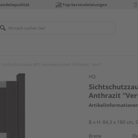
andelsqualität
Top-Serviceleistungen
Sichtschutzzaun BPC monoextrudiert Anthrazit "Verti"
HQ
Sichtschutzza
Anthrazit "Ver
Artikelinformatione
B x H: 84,3 x 180 cm,
Breite
El