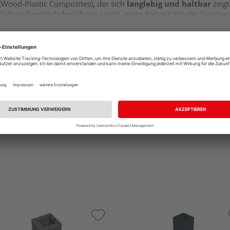
(Wood-Plastic Composites), der sich
langlebig und haltbar
zeigt
ich und ermöglichen Ihnen somit, mehr Freizeit mit der Entspann
l es
splitterfrei
und
hoch beständig gegen Insekten und Pilz
, Salz und Chlor
. Damit bringt es optimale Voraussetzungen für
mungen bei den Profilen kommen kann, da sie dauerhaft der Witte
on
, denn zu dem WPC kommen Querriegel aus Aluminium hinzu. A
 Holz-Kunststoff-Verbundwerkstoffs wirkt exklusiv und edel.
Opti
amt auflockern.
t einfach, da lediglich warmes Wasser und Spülmittel benötigt we
einer Wurzelbürste oder Spezialreiniger entfernen.
n jeweils 1800 mm
auf. Kürzungen sind unbedenklich möglich, de
en kompletten Querschnitt gleichmäßig bleibt. Der Werkstoff bes
zeugen zu bearbeiten. Für die Aluminium-Teile wählen Sie am bes
n von HQ: Der WPC-Sichtschutzzaun ist hervorragend mit den zu
ente in unterschiedlichen Größen und Formen
. Diese best
d. Ebenso finden Sie
ergänzendes Zubehör
, das die Produktaus
 für Ihren Garten oder Ihre Terrasse
: Zu der HQ WPC-Kollekt
n einer
großen Vielfalt
im Bereich Zäune profitieren. Überzeugen 