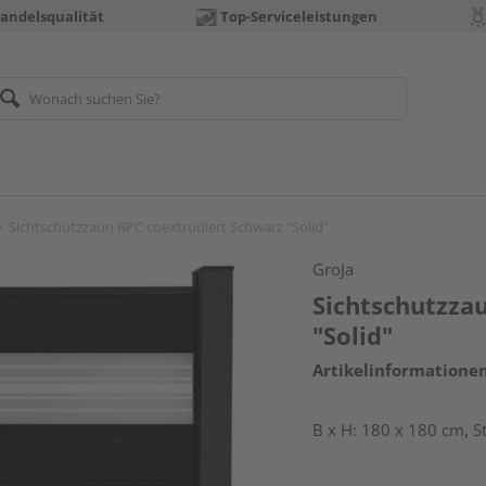
andelsqualität
Top-Serviceleistungen
Sichtschutzzaun BPC coextrudiert Schwarz "Solid"
GroJa
Sichtschutzza
"Solid"
Artikelinformatione
B x H: 180 x 180 cm, 