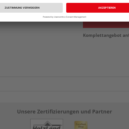
vue.ads.priceMerch
Komplettangebot an
Unsere Zertifizierungen und Partner