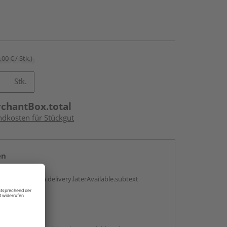
,00 € / Stk.)
Stk.
rchantBox.total
ndkosten für Stückgut
en
g:
antBox.option.delivery.laterAvailable.subtext
abholen
g: