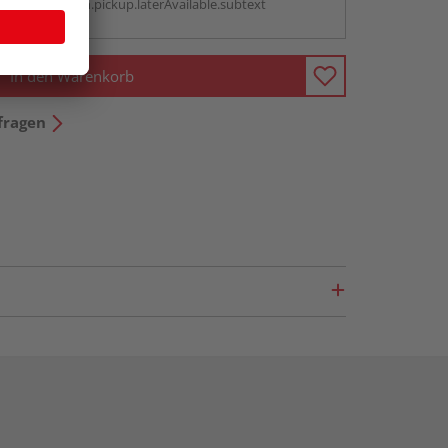
antBox.option.pickup.laterAvailable.subtext
In den Warenkorb
fragen