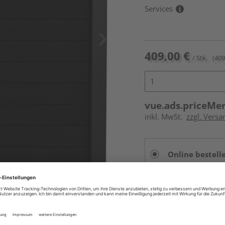
Services
409,00 €
/ Stk.
(409
vue.ads.priceMe
inkl. MwSt.
zzgl. Versa
Online bestell
Auf Vorbestellun
vue.ads.priceMerch
Beim Händler 
Auf Vorbestellun