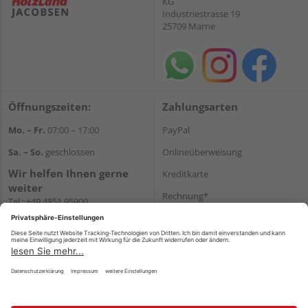
KG
Industriestrasse 19
25709 Marne
Öffnungszeiten:
Zahlungsarten
Mo. – Fr.
07:00 – 17:00
PayPal
Sa. – So.
geschlossen
Onlineüberweisung
Wir helfen Ihnen gerne
Kreditkarte
weiter
Rechnung*
Tel.:
+49 4851 95900
E-Mail:
info@holzland-
*Bonität vorausgesetzt
jacobsen.de
Versand
WhatsApp
Versandkosten
Impressum
AGB
Widerruf
Datenschutz