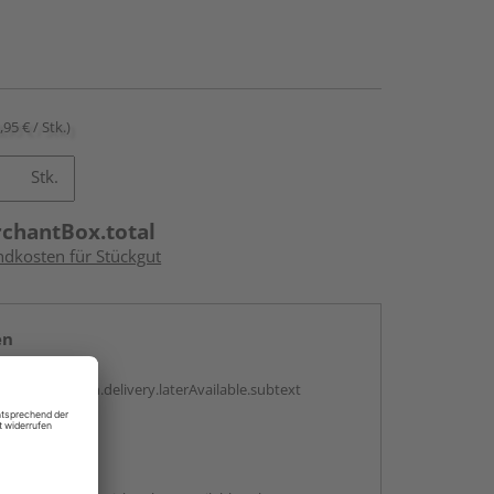
,95 € / Stk.)
Stk.
rchantBox.total
ndkosten für Stückgut
en
g:
antBox.option.delivery.laterAvailable.subtext
abholen
g: