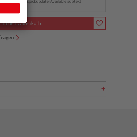
antBox.option.pickup.laterAvailable.subtext
In den Warenkorb
fragen