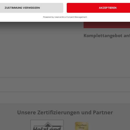
vue.ads.priceMerch
Komplettangebot an
Unsere Zertifizierungen und Partner