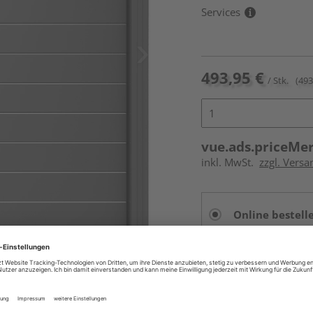
Services
493,95 €
/ Stk.
(493
vue.ads.priceMe
inkl. MwSt.
zzgl. Versa
Online bestell
Auf Vorbestellun
vue.ads.priceMerch
Beim Händler 
Auf Vorbestellun