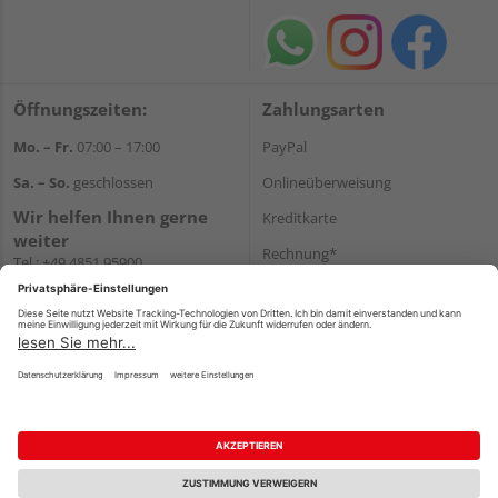
Öffnungszeiten:
Zahlungsarten
Mo. – Fr.
07:00 – 17:00
PayPal
Sa. – So.
geschlossen
Onlineüberweisung
Wir helfen Ihnen gerne
Kreditkarte
weiter
Rechnung*
Tel.:
+49 4851 95900
E-Mail:
info@holzland-
*Bonität vorausgesetzt
jacobsen.de
Versand
WhatsApp
Versandkosten
Impressum
AGB
Widerruf
Datenschutz
Reservierungsbedingungen
Vertrag widerrufen