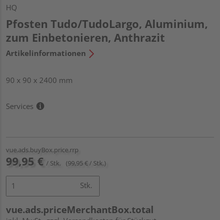
HQ
Pfosten Tudo/TudoLargo, Aluminium,
zum Einbetonieren, Anthrazit
Artikelinformationen
90 x 90 x 2400 mm
Services
vue.ads.buyBox.price.rrp
99,95 €
/ Stk.
(99,95 € / Stk.)
Stk.
vue.ads.priceMerchantBox.total