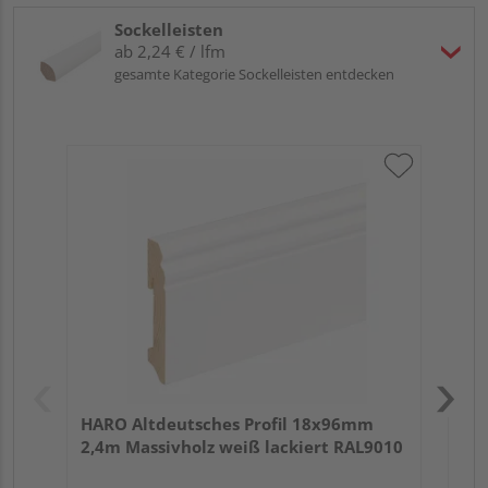
Sockelleisten
ab 2,24 € / lfm
gesamte Kategorie Sockelleisten entdecken
HA
wei
HARO Altdeutsches Profil 18x96mm
2,4m Massivholz weiß lackiert RAL9010