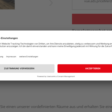
vue.ads.priceMerch
Komplettangebot an
Sie einen unserer vordefinierten Räume aus und erhalten Sie ei