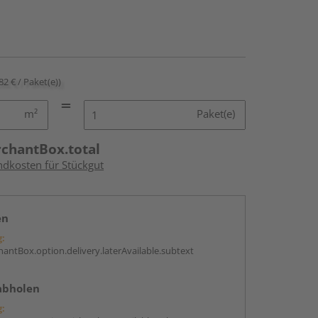
82 € / Paket(e))
m²
Paket(e)
rchantBox.total
ndkosten für Stückgut
en
g:
antBox.option.delivery.laterAvailable.subtext
abholen
g: