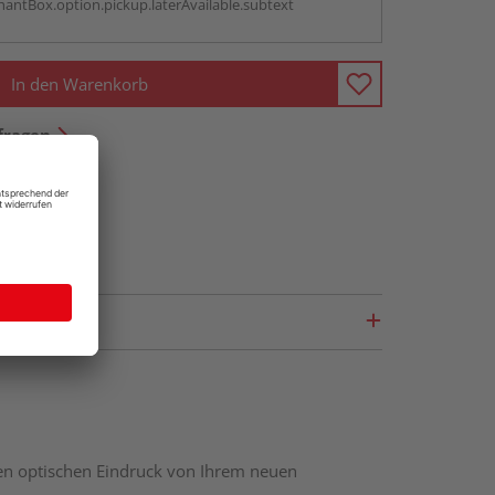
antBox.option.pickup.laterAvailable.subtext
In den Warenkorb
fragen
nen optischen Eindruck von Ihrem neuen