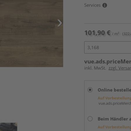
Services
101,90 €
/ m²
(322,
vue.ads.priceMe
inkl. MwSt.
zzgl. Versa
Online bestell
Auf Vorbestellun
vue.ads.priceMerch
Beim Händler 
Auf Vorbestellun