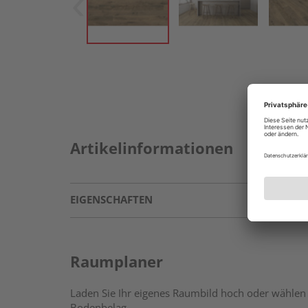
Artikelinformationen
EIGENSCHAFTEN
Raumplaner
Laden Sie Ihr eigenes Raumbild hoch oder wählen 
Bodenbelag.