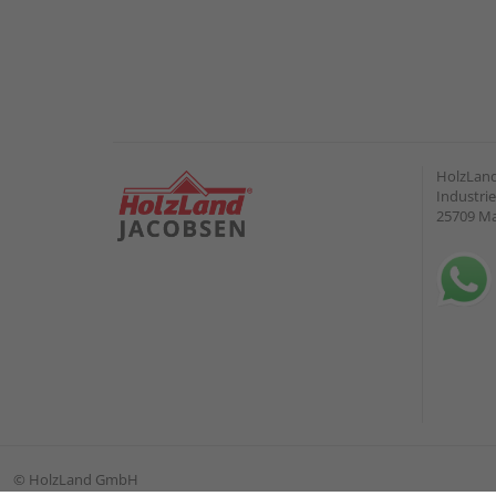
HolzLand
Industrie
25709 M
©
HolzLand GmbH