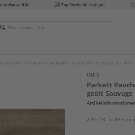
andelsqualität
Top-Serviceleistungen
 Raucheiche Landhausdiele natur-geölt Sauvage oro naturaLin plus - Serie 4
HARO
Parkett Rauch
geölt Sauvage 
Artikelinformatione
220 x 18 cm, 13,5 mm s