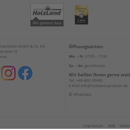
 Jacobsen GmbH & Co. KG
Öffnungszeiten:
strasse 19
Mo. – Fr.
07:00 – 17:00
arne
Sa. – So.
geschlossen
Wir helfen Ihnen gerne wei
Tel.:
+49 4851 95900
E-Mail:
info@holzland-jacobsen.de
WhatsApp
Impressum
AGB
Wider