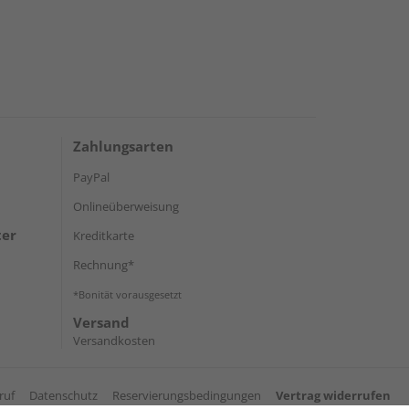
Zahlungsarten
PayPal
Onlineüberweisung
ter
Kreditkarte
Rechnung*
*Bonität vorausgesetzt
Versand
Versandkosten
ruf
Datenschutz
Reservierungsbedingungen
Vertrag widerrufen