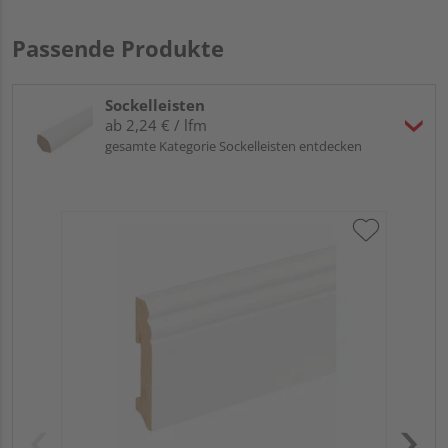
Passende Produkte
Sockelleisten
ab 2,24 € / lfm
gesamte Kategorie Sockelleisten entdecken
HA
wei