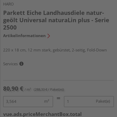
HARO
Parkett Eiche Landhausdiele natur-
geölt Universal naturaLin plus - Serie
2500
Artikelinformationen
220 x 18 cm, 12 mm stark, gebürstet, 2-seitig, Fold-Down
Services
80,90 €
/ m²
(288,33 € / Paket(e))
m²
Paket(e)
vue.ads.priceMerchantBox.total