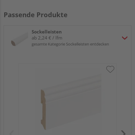
Passende Produkte
Sockelleisten
ab 2,24 € / lfm
gesamte Kategorie Sockelleisten entdecken
HA
wei