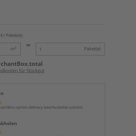
 € / Paket(e))
m²
Paket(e)
rchantBox.total
ndkosten für Stückgut
en
g:
antBox.option.delivery.laterAvailable.subtext
abholen
g: