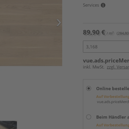
Services
89,90 €
/ m²
(284,80
vue.ads.priceMe
inkl. MwSt.
zzgl. Versa
Online bestell
Auf Vorbestellun
vue.ads.priceMerch
Beim Händler 
Auf Vorbestellun