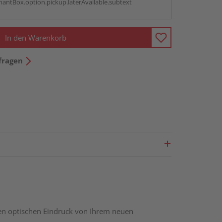
antBox.option.pickup.laterAvailable.subtext
In den Warenkorb
fragen
nen optischen Eindruck von Ihrem neuen