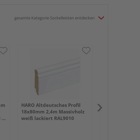
gesamte Kategorie Sockelleisten entdecken
HARO Stecksock
15x80mm 2,2m 
foliert RAL901
mm
HARO Altdeutsches Profil
18x80mm 2,4m Massivholz
tz
weiß lackiert RAL9010