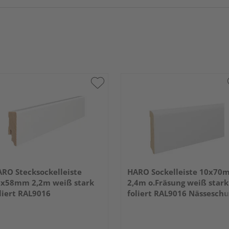
RO Stecksockelleiste
HARO Sockelleiste 10x70
x58mm 2,2m weiß stark
2,4m o.Fräsung weiß stark
liert RAL9016
foliert RAL9016 Nässeschu
PEFC 70%-zertifiziert