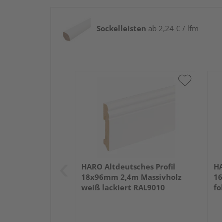
Sockelleisten
ab 2,24 € / lfm
HARO Altdeutsches Profil
HA
18x96mm 2,4m Massivholz
16
weiß lackiert RAL9010
fo