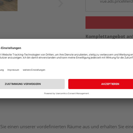
vue.ads.priceMerch
Komplettangebot an
Sie einen unserer vordefinierten Räume aus und erhalten Sie ei