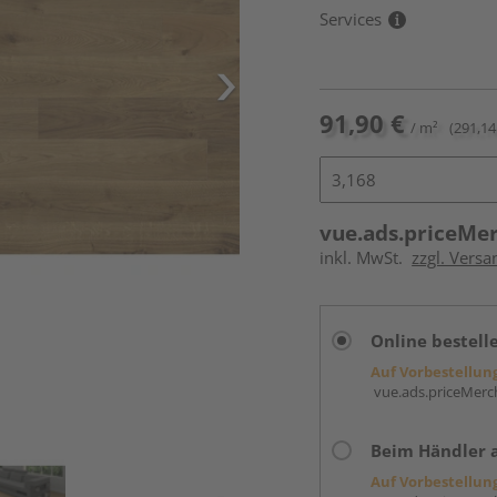
Services
91,90 €
/ m²
(291,14
vue.ads.priceMe
inkl. MwSt.
zzgl. Versa
Online bestell
Auf Vorbestellun
vue.ads.priceMerch
Beim Händler 
Auf Vorbestellun