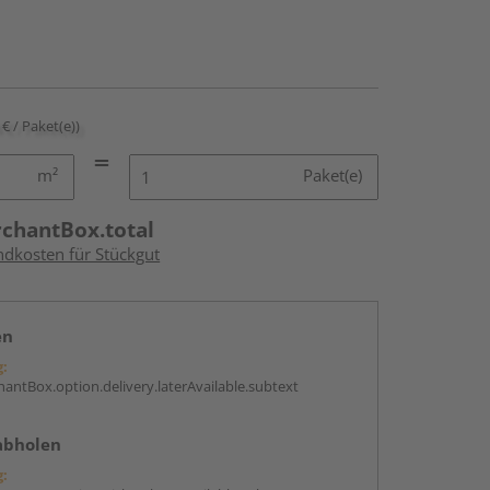
 € / Paket(e))
m²
Paket(e)
rchantBox.total
ndkosten für Stückgut
en
g:
antBox.option.delivery.laterAvailable.subtext
abholen
g: