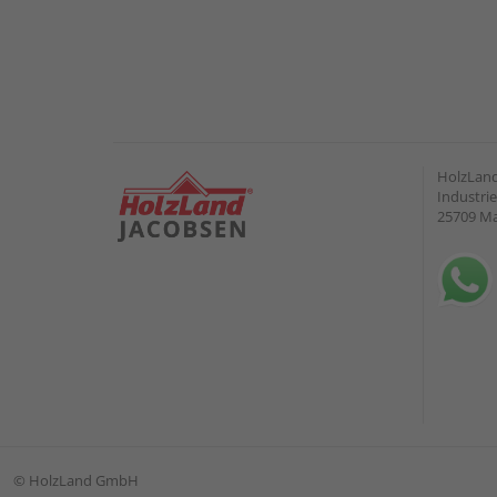
HolzLand
Industrie
25709 M
©
HolzLand GmbH