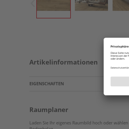
Artikelinformationen
EIGENSCHAFTEN
Raumplaner
Laden Sie Ihr eigenes Raumbild hoch oder wählen 
Bodenbelag.