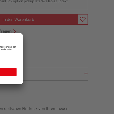
antBox.option.pickup.laterAvailable.subtext
In den Warenkorb
fragen
nen optischen Eindruck von Ihrem neuen