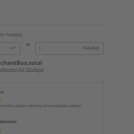
 € / Paket(e))
m²
Paket(e)
rchantBox.total
ndkosten für Stückgut
en
g:
antBox.option.delivery.laterAvailable.subtext
abholen
g: