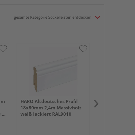
gesamte Kategorie Sockelleisten entdecken
HARO Stecksock
15x80mm 2,2m 
foliert RAL901
mm
HARO Altdeutsches Profil
18x80mm 2,4m Massivholz
tz
weiß lackiert RAL9010