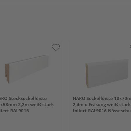
RO Stecksockelleiste
HARO Sockelleiste 10x70
x58mm 2,2m weiß stark
2,4m o.Fräsung weiß stark
liert RAL9016
foliert RAL9016 Nässeschu
PEFC 70%-zertifiziert