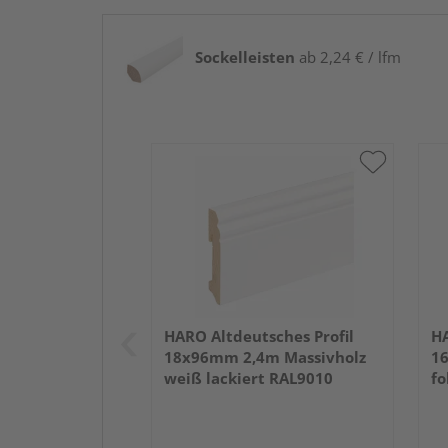
Sockelleisten
ab 2,24 € / lfm
HARO Altdeutsches Profil
HA
18x96mm 2,4m Massivholz
16
weiß lackiert RAL9010
fo