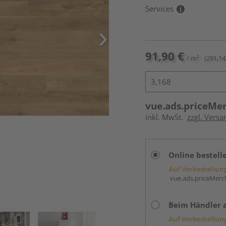
Services
91,90 €
/ m²
(291,14
vue.ads.priceMe
inkl. MwSt.
zzgl. Versa
Online bestell
Auf Vorbestellun
vue.ads.priceMerch
Beim Händler 
Auf Vorbestellun