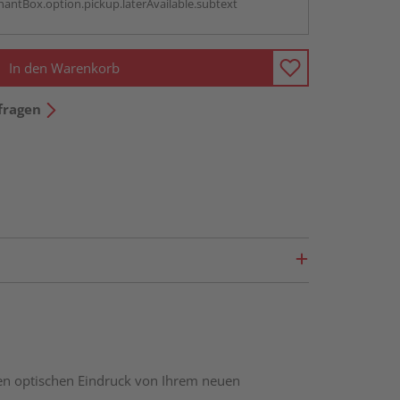
antBox.option.pickup.laterAvailable.subtext
In den Warenkorb
fragen
nen optischen Eindruck von Ihrem neuen