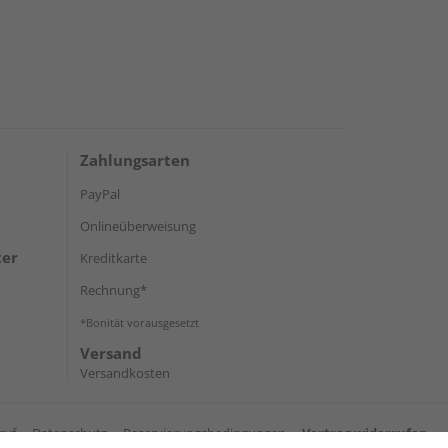
Zahlungsarten
PayPal
Onlineüberweisung
ter
Kreditkarte
Rechnung*
*Bonität vorausgesetzt
Versand
Versandkosten
ruf
Datenschutz
Reservierungsbedingungen
Vertrag widerrufen