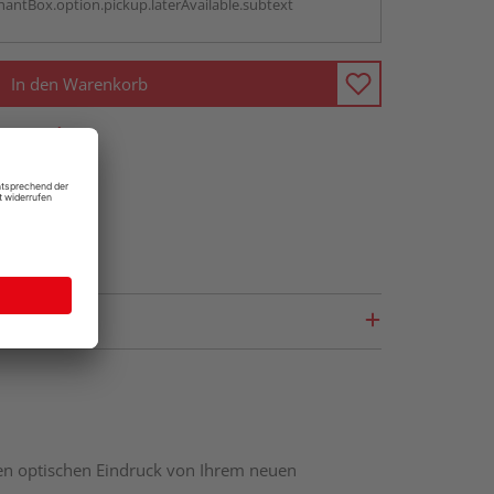
antBox.option.pickup.laterAvailable.subtext
In den Warenkorb
fragen
nen optischen Eindruck von Ihrem neuen