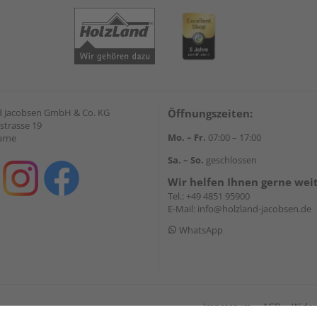
 Jacobsen GmbH & Co. KG
Öffnungszeiten:
strasse 19
Mo. – Fr.
07:00 – 17:00
arne
Sa. – So.
geschlossen
Wir helfen Ihnen gerne wei
Tel.:
+49 4851 95900
E-Mail:
info@holzland-jacobsen.de
WhatsApp
Impressum
AGB
Wider