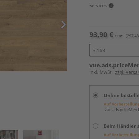
Services
93,90 €
/ m²
(297,48
vue.ads.priceMe
inkl. MwSt.
zzgl. Versa
Online bestell
Auf Vorbestellun
vue.ads.priceMerch
Beim Händler 
Auf Vorbestellun