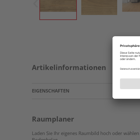
Artikelinformationen
EIGENSCHAFTEN
Raumplaner
Laden Sie Ihr eigenes Raumbild hoch oder wählen 
Bodenbelag.