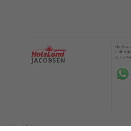
HolzLand
Industrie
25709 M
©
HolzLand GmbH