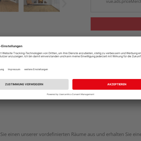
vue.ads.priceMerch
Komplettangebot an
Sie einen unserer vordefinierten Räume aus und erhalten Sie ei