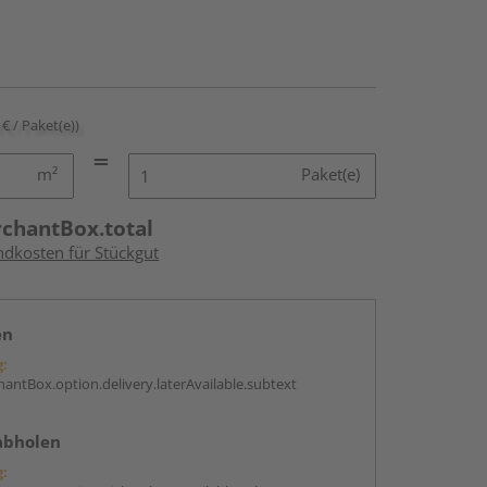
 € / Paket(e))
m²
Paket(e)
rchantBox.total
ndkosten für Stückgut
en
g:
antBox.option.delivery.laterAvailable.subtext
abholen
g: