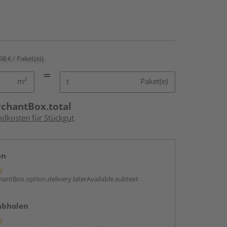
68 € / Paket(e))
m²
Paket(e)
rchantBox.total
ndkosten für Stückgut
en
g:
antBox.option.delivery.laterAvailable.subtext
abholen
g: