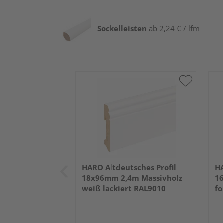
Sockelleisten
ab 2,24 € / lfm
HARO Altdeutsches Profil
HA
18x96mm 2,4m Massivholz
16
weiß lackiert RAL9010
fo