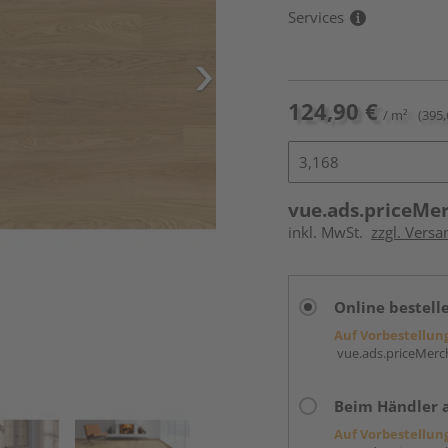
Services
124,90 €
/ m²
(395,
vue.ads.priceMe
inkl. MwSt.
zzgl. Versa
Online bestell
Auf Vorbestellun
vue.ads.priceMerch
Beim Händler 
Auf Vorbestellun