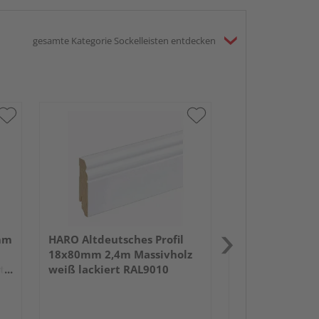
gesamte Kategorie Sockelleisten entdecken
HARO Stecksock
15x80mm 2,2m 
foliert RAL901
mm
HARO Altdeutsches Profil
18x80mm 2,4m Massivholz
tz
weiß lackiert RAL9010