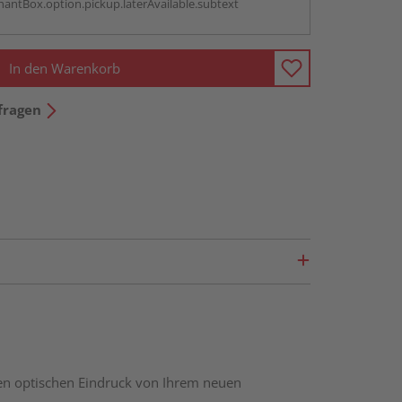
antBox.option.pickup.laterAvailable.subtext
In den Warenkorb
fragen
nen optischen Eindruck von Ihrem neuen