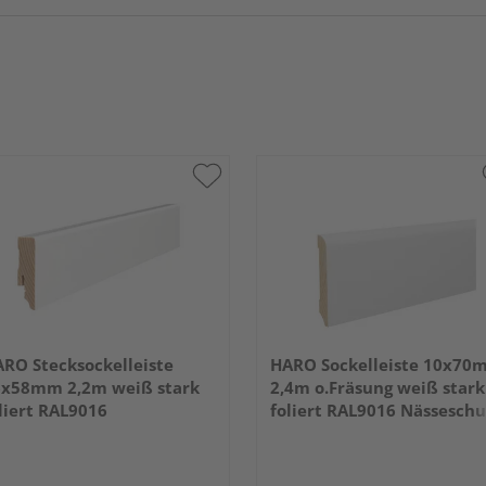
RO Stecksockelleiste
HARO Sockelleiste 10x70
x58mm 2,2m weiß stark
2,4m o.Fräsung weiß stark
liert RAL9016
foliert RAL9016 Nässeschu
PEFC 70%-zertifiziert