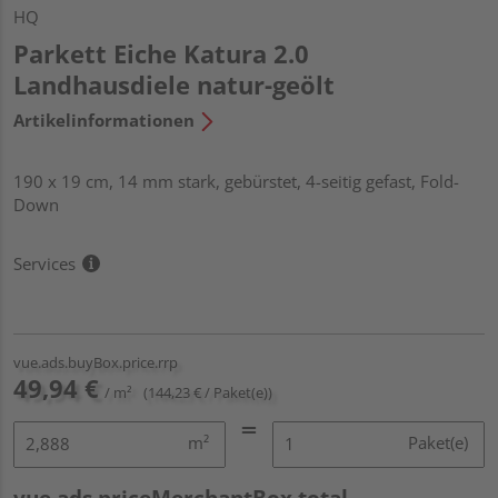
HQ
Parkett Eiche Katura 2.0
Landhausdiele natur-geölt
Artikelinformationen
190 x 19 cm, 14 mm stark, gebürstet, 4-seitig gefast, Fold-
Down
Services
vue.ads.buyBox.price.rrp
49,94 €
/ m²
(144,23 € / Paket(e))
m²
Paket(e)
vue.ads.priceMerchantBox.total