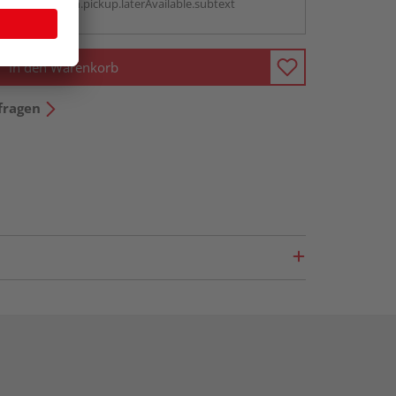
antBox.option.pickup.laterAvailable.subtext
In den Warenkorb
fragen