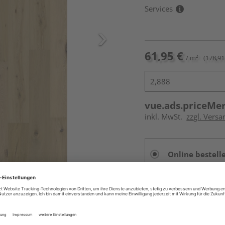
Services
61,95 €
/ m²
(178,91
vue.ads.priceMe
inkl. MwSt.
zzgl. Versa
Online bestell
Auf Vorbestellun
vue.ads.priceMerch
Beim Händler 
Auf Vorbestellun