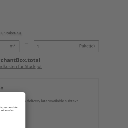
 € / Paket(e))
m²
Paket(e)
rchantBox.total
ndkosten für Stückgut
en
g:
antBox.option.delivery.laterAvailable.subtext
abholen
g: