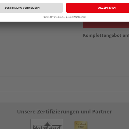
vue.ads.priceMerch
Komplettangebot an
Unsere Zertifizierungen und Partner