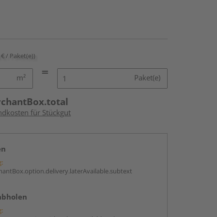
 € / Paket(e))
m²
Paket(e)
rchantBox.total
ndkosten für Stückgut
en
g:
antBox.option.delivery.laterAvailable.subtext
abholen
g: