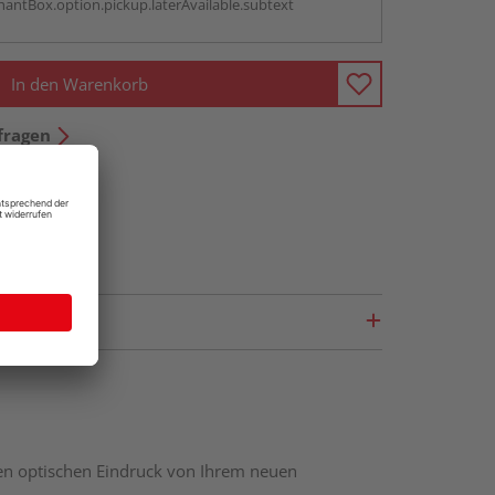
antBox.option.pickup.laterAvailable.subtext
In den Warenkorb
fragen
nen optischen Eindruck von Ihrem neuen