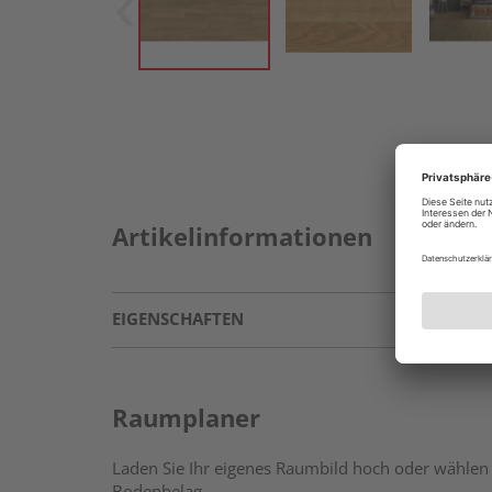
Artikelinformationen
EIGENSCHAFTEN
Raumplaner
Laden Sie Ihr eigenes Raumbild hoch oder wählen 
Bodenbelag.