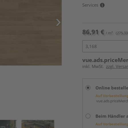
Services
86,91 €
/ m²
(275,33
vue.ads.priceMe
inkl. MwSt.
zzgl. Versa
Online bestell
Auf Vorbestellun
vue.ads.priceMerch
Beim Händler 
Auf Vorbestellun