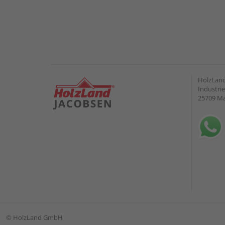
HolzLand
Industrie
25709 M
©
HolzLand GmbH