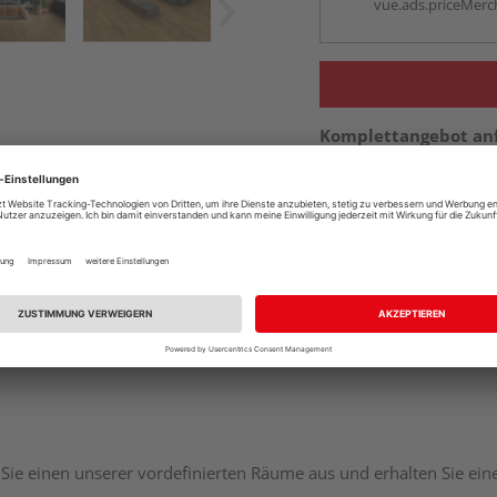
vue.ads.priceMerch
Komplettangebot an
Sie einen unserer vordefinierten Räume aus und erhalten Sie ei