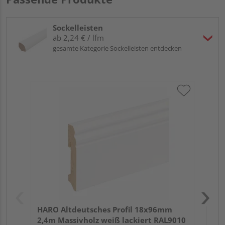
Sockelleisten
ab 2,24 € / lfm
gesamte Kategorie Sockelleisten entdecken
HA
wei
HARO Altdeutsches Profil 18x96mm
2,4m Massivholz weiß lackiert RAL9010